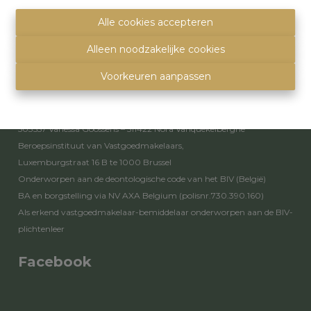
info@immoquartier.be
02/201.80.80
Alle cookies accepteren
BE 0759.557.213
Alleen noodzakelijke cookies
Disclaimer
-
Privacy statement
Voorkeuren aanpassen
Toezichthoudende autoriteit
Erkende vastgoedmakelaars - bemiddelaars – rentmeesters nr.
503557 Vanessa Goossens – 511422 Nora Vanquekelberghe
Beroepsinstituut van Vastgoedmakelaars,
Luxemburgstraat 16 B te 1000 Brussel
Onderworpen aan de
deontologische code van het BIV
(België)
BA en borgstelling via NV AXA Belgium (polisnr.730.390.160)
Als erkend vastgoedmakelaar-bemiddelaar onderworpen aan de
BIV-
plichtenleer
Facebook