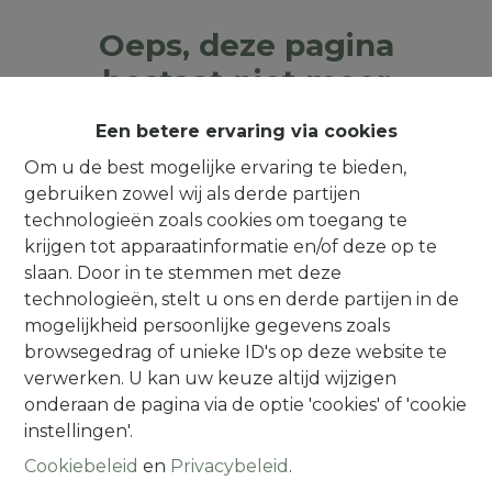
Oeps, deze pagina
bestaat niet meer
Een betere ervaring via cookies
Om u de best mogelijke ervaring te bieden,
gebruiken zowel wij als derde partijen
Te koop
Te huur
technologieën zoals cookies om toegang te
krijgen tot apparaatinformatie en/of deze op te
slaan. Door in te stemmen met deze
technologieën, stelt u ons en derde partijen in de
mogelijkheid persoonlijke gegevens zoals
browsegedrag of unieke ID's op deze website te
Contact
verwerken. U kan uw keuze altijd wijzigen
onderaan de pagina via de optie 'cookies' of 'cookie
Alsembergsesteenweg 259
instellingen'.
1501 Halle (Buizingen)
Cookiebeleid
en
Privacybeleid
.
(Parking naast de deur)