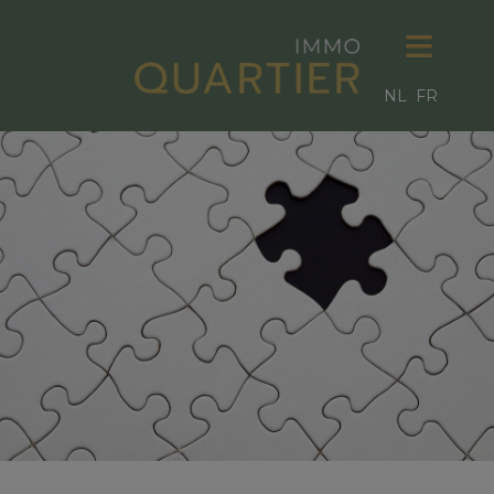
NL
FR