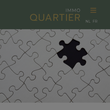
NL
FR