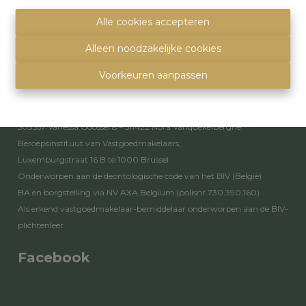
info@immoquartier.be
02/201.80.80
Alle cookies accepteren
BE 0759.557.213
Alleen noodzakelijke cookies
Disclaimer
-
Privacy statement
Voorkeuren aanpassen
Toezichthoudende autoriteit
Erkende vastgoedmakelaars - bemiddelaars – rentmeesters nr.
503557 Vanessa Goossens – 511422 Nora Vanquekelberghe
Beroepsinstituut van Vastgoedmakelaars,
Luxemburgstraat 16 B te 1000 Brussel
Onderworpen aan de
deontologische code van het BIV
(België)
BA en borgstelling via NV AXA Belgium (polisnr.730.390.160)
Als erkend vastgoedmakelaar-bemiddelaar onderworpen aan de
BIV-
plichtenleer
Facebook