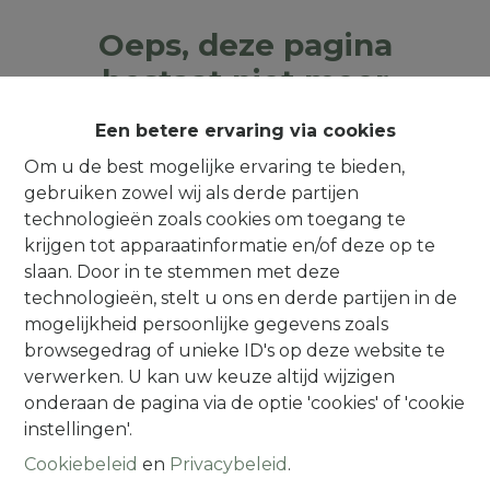
Oeps, deze pagina
bestaat niet meer
Een betere ervaring via cookies
Om u de best mogelijke ervaring te bieden,
gebruiken zowel wij als derde partijen
Te koop
Te huur
technologieën zoals cookies om toegang te
krijgen tot apparaatinformatie en/of deze op te
slaan. Door in te stemmen met deze
technologieën, stelt u ons en derde partijen in de
mogelijkheid persoonlijke gegevens zoals
browsegedrag of unieke ID's op deze website te
Contact
verwerken. U kan uw keuze altijd wijzigen
onderaan de pagina via de optie 'cookies' of 'cookie
Alsembergsesteenweg 259
instellingen'.
1501 Halle (Buizingen)
Cookiebeleid
en
Privacybeleid
.
(Parking naast de deur)