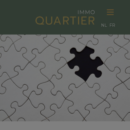
NL
FR