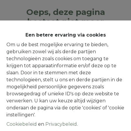
Oeps, deze pagina
bestaat niet meer
Een betere ervaring via cookies
Om u de best mogelijke ervaring te bieden,
gebruiken zowel wij als derde partijen
Te koop
Te huur
technologieën zoals cookies om toegang te
krijgen tot apparaatinformatie en/of deze op te
slaan. Door in te stemmen met deze
technologieën, stelt u ons en derde partijen in de
mogelijkheid persoonlijke gegevens zoals
browsegedrag of unieke ID's op deze website te
Contact
verwerken. U kan uw keuze altijd wijzigen
onderaan de pagina via de optie 'cookies' of 'cookie
Alsembergsesteenweg 259
instellingen'.
1501 Halle (Buizingen)
Cookiebeleid
en
Privacybeleid
.
(Parking naast de deur)