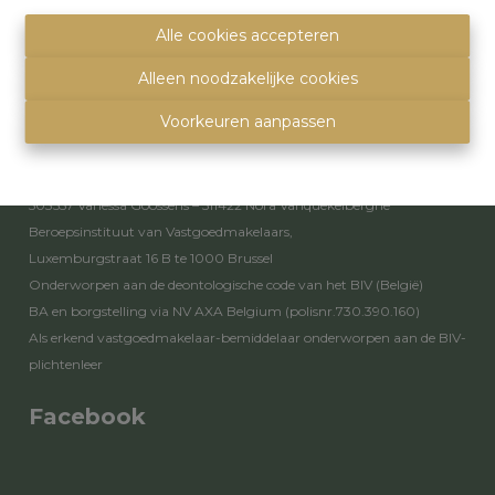
info@immoquartier.be
02/201.80.80
Alle cookies accepteren
BE 0759.557.213
Alleen noodzakelijke cookies
Disclaimer
-
Privacy statement
Voorkeuren aanpassen
Toezichthoudende autoriteit
Erkende vastgoedmakelaars - bemiddelaars – rentmeesters nr.
503557 Vanessa Goossens – 511422 Nora Vanquekelberghe
Beroepsinstituut van Vastgoedmakelaars,
Luxemburgstraat 16 B te 1000 Brussel
Onderworpen aan de
deontologische code van het BIV
(België)
BA en borgstelling via NV AXA Belgium (polisnr.730.390.160)
Als erkend vastgoedmakelaar-bemiddelaar onderworpen aan de
BIV-
plichtenleer
Facebook