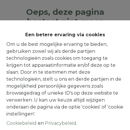
Oeps, deze pagina
bestaat niet meer
Een betere ervaring via cookies
Om u de best mogelijke ervaring te bieden,
gebruiken zowel wij als derde partijen
Te koop
Te huur
technologieën zoals cookies om toegang te
krijgen tot apparaatinformatie en/of deze op te
slaan. Door in te stemmen met deze
technologieën, stelt u ons en derde partijen in de
mogelijkheid persoonlijke gegevens zoals
browsegedrag of unieke ID's op deze website te
Contact
verwerken. U kan uw keuze altijd wijzigen
onderaan de pagina via de optie 'cookies' of 'cookie
Alsembergsesteenweg 259
instellingen'.
1501 Halle (Buizingen)
Cookiebeleid
en
Privacybeleid
.
(Parking naast de deur)