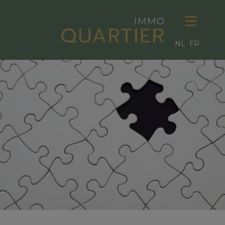
NL
FR