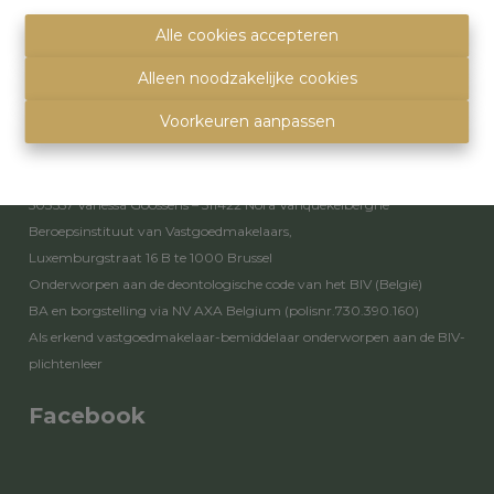
info@immoquartier.be
02/201.80.80
Alle cookies accepteren
BE 0759.557.213
Alleen noodzakelijke cookies
Disclaimer
-
Privacy statement
Voorkeuren aanpassen
Toezichthoudende autoriteit
Erkende vastgoedmakelaars - bemiddelaars – rentmeesters nr.
503557 Vanessa Goossens – 511422 Nora Vanquekelberghe
Beroepsinstituut van Vastgoedmakelaars,
Luxemburgstraat 16 B te 1000 Brussel
Onderworpen aan de
deontologische code van het BIV
(België)
BA en borgstelling via NV AXA Belgium (polisnr.730.390.160)
Als erkend vastgoedmakelaar-bemiddelaar onderworpen aan de
BIV-
plichtenleer
Facebook