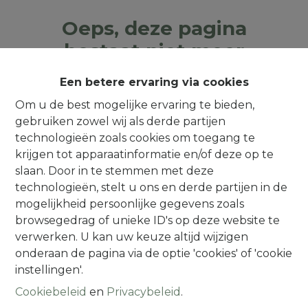
Oeps, deze pagina
bestaat niet meer
Een betere ervaring via cookies
Om u de best mogelijke ervaring te bieden,
gebruiken zowel wij als derde partijen
Te koop
Te huur
technologieën zoals cookies om toegang te
krijgen tot apparaatinformatie en/of deze op te
slaan. Door in te stemmen met deze
technologieën, stelt u ons en derde partijen in de
mogelijkheid persoonlijke gegevens zoals
browsegedrag of unieke ID's op deze website te
Contact
verwerken. U kan uw keuze altijd wijzigen
onderaan de pagina via de optie 'cookies' of 'cookie
Alsembergsesteenweg 259
instellingen'.
1501 Halle (Buizingen)
Cookiebeleid
en
Privacybeleid
.
(Parking naast de deur)