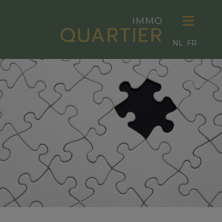
NL
FR