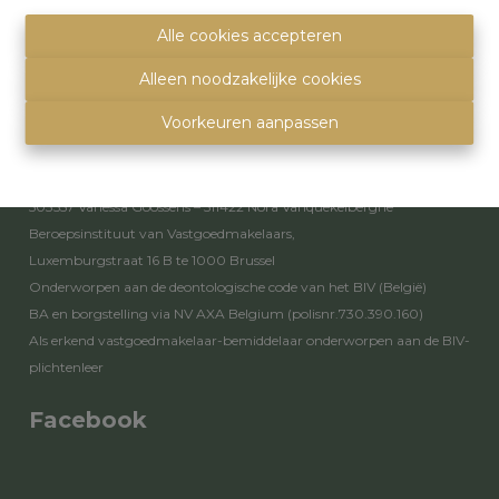
info@immoquartier.be
02/201.80.80
Alle cookies accepteren
BE 0759.557.213
Alleen noodzakelijke cookies
Disclaimer
-
Privacy statement
Voorkeuren aanpassen
Toezichthoudende autoriteit
Erkende vastgoedmakelaars - bemiddelaars – rentmeesters nr.
503557 Vanessa Goossens – 511422 Nora Vanquekelberghe
Beroepsinstituut van Vastgoedmakelaars,
Luxemburgstraat 16 B te 1000 Brussel
Onderworpen aan de
deontologische code van het BIV
(België)
BA en borgstelling via NV AXA Belgium (polisnr.730.390.160)
Als erkend vastgoedmakelaar-bemiddelaar onderworpen aan de
BIV-
plichtenleer
Facebook