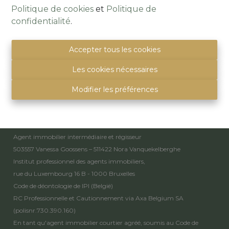
Politique de cookies
et
Politique de
Alsembergsesteenweg 259
confidentialité
.
1501 Buizingen
(Parking naast de deur)
Accepter tous les cookies
info@immoquartier.be
02/201.80.80
Les cookies nécessaires
BE 0759.557.213
Modifier les préférences
Disclaimer
-
Privacy statement
Mentions légales
Agent immobilier intermédiaire et régisseur
503557 Vanessa Goossens – 511422 Nora Vanquekelberghe
Institut professionnel des agents immobiliers,
rue du Luxembourg 16 B - 1000 Bruxelles
Code de déontologie de IPI
(België)
RC Professionnelle et Cautionnement via Axa Belgium SA
(polisnr.730.390.160)
En tant qu'agent immobilier courtier agréé, soumis au
Code de