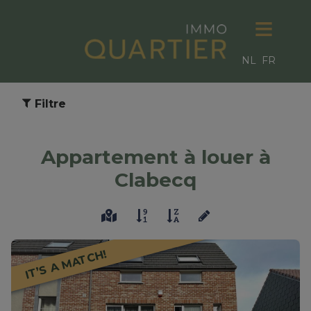
NL
FR
Filtre
Appartement à louer à
Clabecq
IT’S A MATCH!