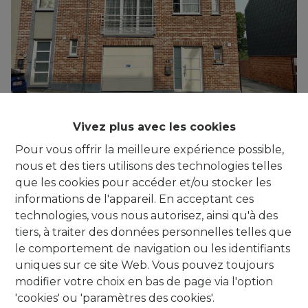
Vivez plus avec les cookies
***IT'S A MATCH!*** Triplex avec 3 ch. et un
Pour vous offrir la meilleure expérience possible,
garage, sans charges
nous et des tiers utilisons des technologies telles
1480 Clabecq
|
Ref
: 
479
que les cookies pour accéder et/ou stocker les
informations de l'appareil. En acceptant ces
technologies, vous nous autorisez, ainsi qu'à des
tiers, à traiter des données personnelles telles que
le comportement de navigation ou les identifiants
uniques sur ce site Web. Vous pouvez toujours
modifier votre choix en bas de page via l'option
'cookies' ou 'paramètres des cookies'.