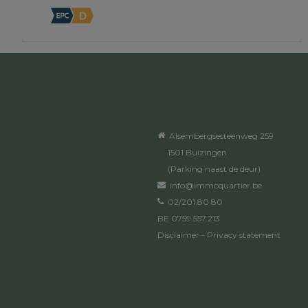
Alsembergsesteenweg 259
1501 Buizingen
(Parking naast de deur)
info@immoquartier.be
02/201.80.80
BE 0759.557.213
Disclaimer
-
Privacy statement