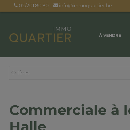
02/201.80.80
info@immoquartier.be
À VENDRE
Commerciale à l
Halle