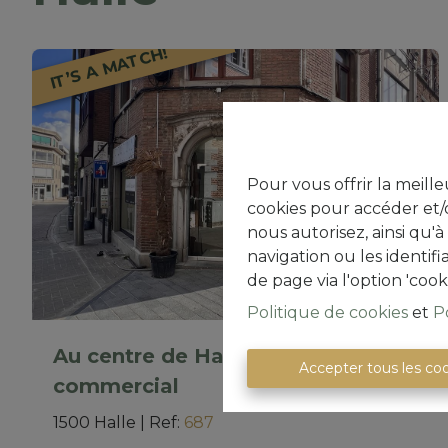
IT’S A MATCH!
Pour vous offrir la meille
cookies pour accéder et/o
nous autorisez, ainsi qu'
navigation ou les identif
de page via l'option 'cook
Politique de cookies
et
P
Au centre de Hal: bien
Accepter tous les co
commercial
1500 Halle
|
Ref
: 
687