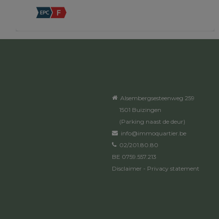
Alsembergsesteenweg 259
1501 Buizingen
(Parking naast de deur)
info@immoquartier.be
02/201.80.80
BE 0759.557.213
Disclaimer
-
Privacy statement