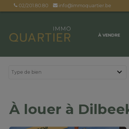
02/201.80.80
info@immoquartier.be
À VENDRE
À louer à Dilbee