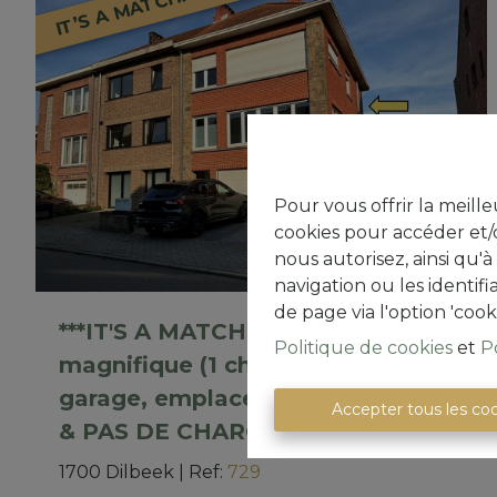
IT’S A MATCH!
Pour vous offrir la meille
cookies pour accéder et/o
nous autorisez, ainsi qu'
navigation ou les identif
de page via l'option 'cook
***IT'S A MATCH!***Appartement
Politique de cookies
et
P
magnifique (1 ch.) avec cave, petit
garage, emplacement de parking
Accepter tous les co
& PAS DE CHARGES
1700 Dilbeek
|
Ref
: 
729