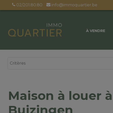
02/201.80.80
info@immoquartier.be
À VENDRE
Maison à louer à
Buizingen