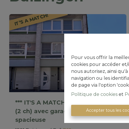
IT’S A MATCH!
Pour vous offrir la meille
cookies pour accéder et/o
nous autorisez, ainsi qu'
navigation ou les identif
de page via l'option 'cook
Politique de cookies
et
P
*** IT'S A MATCH *** Maison 2 faç.
Accepter tous les co
(2 ch) avec garage et terrasse
spacieuse