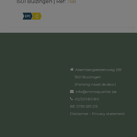
1501 Buizingen
|
Ref
: 
768
Alsembergsesteenweg 259
1501 Buizingen
(Parking naast de deur)
info@immoquartier.be
02/201.80.80
BE 0759.557.213
Disclaimer
-
Privacy statement