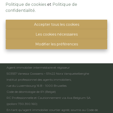
Politique de cookies
et
Politique de
Alsembergsesteenweg 259
confidentialité
.
1501 Buizingen
(Parking naast de deur)
Accepter tous les cookies
info@immoquartier.be
02/201.80.80
Les cookies nécessaires
BE 0759.557.213
Modifier les préférences
Disclaimer
-
Privacy statement
Mentions légales
Agent immobilier intermédiaire et régisseur
503557 Vanessa Goossens – 511422 Nora Vanquekelberghe
Institut professionnel des agents immobiliers,
rue du Luxembourg 16 B - 1000 Bruxelles
Code de déontologie de IPI
(België)
RC Professionnelle et Cautionnement via Axa Belgium SA
(polisnr.730.390.160)
En tant qu'agent immobilier courtier agréé, soumis au
Code de