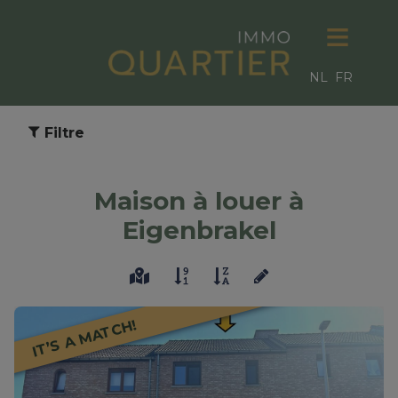
NL
FR
Filtre
Maison à louer à
Eigenbrakel
IT’S A MATCH!