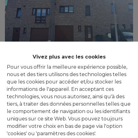
Vivez plus avec les cookies
***IT'S A MATCH!*** Maison 2 faç. (3 ch.),
Pour vous offrir la meilleure expérience possible,
avec jardin, garage et parking
nous et des tiers utilisons des technologies telles
1420 Eigenbrakel
|
Ref
: 
763
que les cookies pour accéder et/ou stocker les
informations de l'appareil. En acceptant ces
technologies, vous nous autorisez, ainsi qu'à des
tiers, à traiter des données personnelles telles que
le comportement de navigation ou les identifiants
uniques sur ce site Web. Vous pouvez toujours
modifier votre choix en bas de page via l'option
'cookies' ou 'paramètres des cookies'.