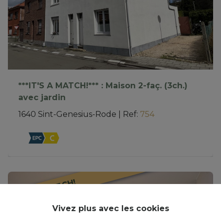
***IT'S A MATCH!*** : Maison 2-faç. (3ch.)
avec jardin
1640 Sint-Genesius-Rode
|
Ref
: 
754
IT’S A MATCH!
Vivez plus avec les cookies