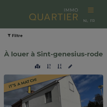
NL
FR
Filtre
À louer à Sint-genesius-rode
IT’S A MATCH!