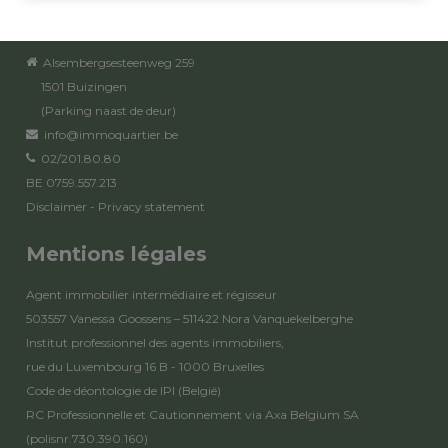
Alsembergsesteenweg 259
1501 Buizingen
(Parking naast de deur)
info@immoquartier.be
02/201.80.80
BE 0759.557.213
Disclaimer
-
Privacy statement
Mentions légales
Agent immobilier intermédiaire et régisseur
503557 Vanessa Goossens – 511422 Nora Vanquekelberghe
Institut professionnel des agents immobiliers,
rue du Luxembourg 16 B - 1000 Bruxelles
Code de déontologie de IPI
(België)
RC Professionnelle et Cautionnement via Axa Belgium SA
(polisnr.730.390.160)