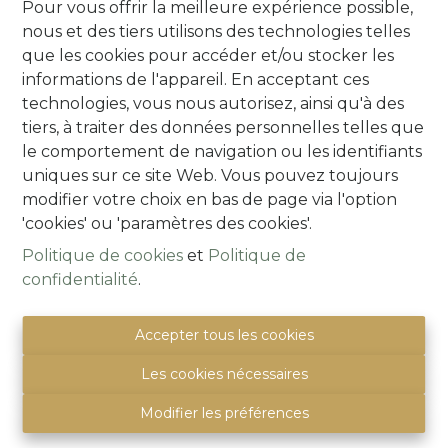
Pour vous offrir la meilleure expérience possible,
nous et des tiers utilisons des technologies telles
que les cookies pour accéder et/ou stocker les
informations de l'appareil. En acceptant ces
technologies, vous nous autorisez, ainsi qu'à des
tiers, à traiter des données personnelles telles que
le comportement de navigation ou les identifiants
uniques sur ce site Web. Vous pouvez toujours
modifier votre choix en bas de page via l'option
***IT'S A MATCH!***App (2 ch), panneaux
'cookies' ou 'paramètres des cookies'.
solaires, terrass, garage pour 2 voitures,
Politique de cookies
et
Politique de
jardin commun, grenier
confidentialité
.
1640 Sint-Genesius-Rode
|
Ref
: 
715
Accepter tous les cookies
Les cookies nécessaires
Modifier les préférences