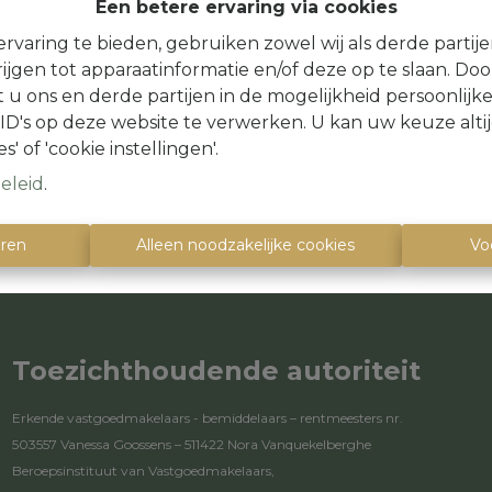
Een betere ervaring via cookies
rvaring te bieden, gebruiken zowel wij als derde partij
ijgen tot apparaatinformatie en/of deze op te slaan. Do
t u ons en derde partijen in de mogelijkheid persoonlijk
Te ko
D's op deze website te verwerken. U kan uw keuze alti
s' of 'cookie instellingen'.
eleid
.
eren
Alleen noodzakelijke cookies
Vo
Toezichthoudende autoriteit
Erkende vastgoedmakelaars - bemiddelaars – rentmeesters nr.
503557 Vanessa Goossens – 511422 Nora Vanquekelberghe
Beroepsinstituut van Vastgoedmakelaars,