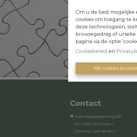
Om u de best mogelijke e
cookies om toegang te kr
deze technologieën, stel
browsegedrag of unieke I
pagina via de optie 'cookie
Cookiebeleid
en
Privacyb
Alle cookies accept
Contact
Alsembergsesteenweg 259
1501 Halle (Buizingen)
(Parking naast de deur)