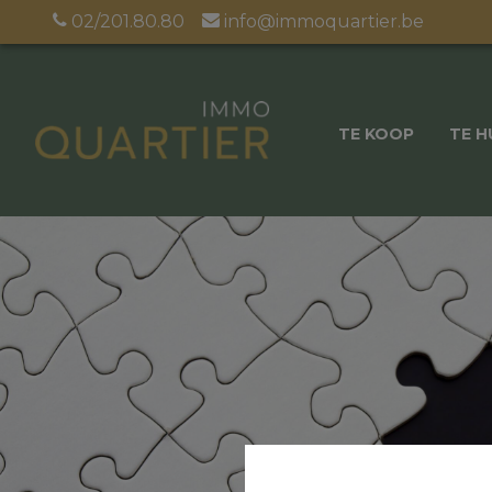
02/201.80.80
info@immoquartier.be
TE KOOP
TE H