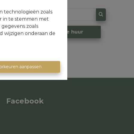
en technologieën zoals
or in te stemmen met
e gegevens zoals
op
Te huur
jd wijzigen onderaan de
orkeuren aanpassen
Facebook