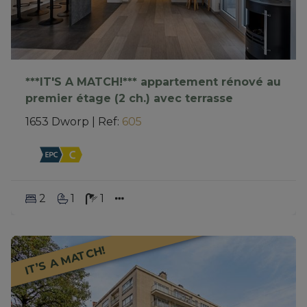
***IT'S A MATCH!*** appartement rénové au
premier étage (2 ch.) avec terrasse
1653 Dworp
|
Ref
: 
605
2
1
1
IT’S A MATCH!