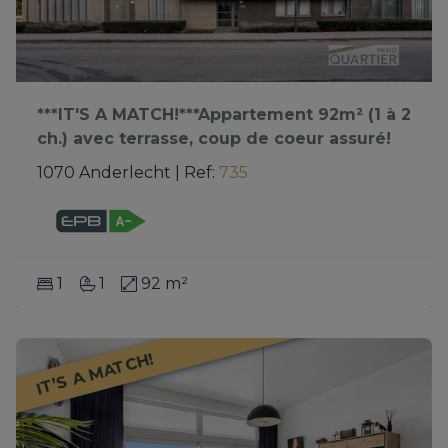
***IT'S A MATCH!***Appartement 92m² (1 à 2
ch.) avec terrasse, coup de coeur assuré!
1070 Anderlecht
|
Ref
: 
735
1
1
92 m²
IT’S A MATCH!