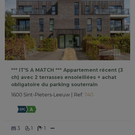
*** IT'S A MATCH *** Appartement récent (3
ch) avec 2 terrasses ensoleillées + achat
obligatoire du parking souterrain
1600 Sint-Pieters-Leeuw
|
Ref
: 
740
3
1
1