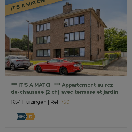
IT’S A MATCH!
*** IT'S A MATCH *** Appartement au rez-
de-chaussée (2 ch) avec terrasse et jardin
1654 Huizingen
|
Ref
: 
750