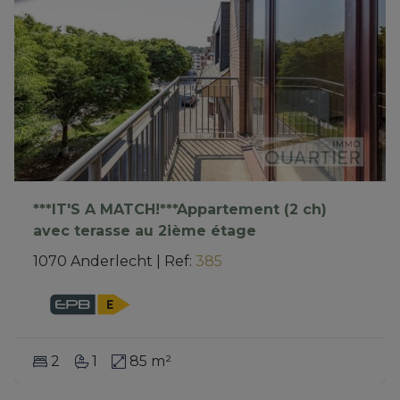
***IT'S A MATCH!***Appartement (2 ch)
avec terasse au 2ième étage
1070 Anderlecht
|
Ref
: 
385
2
1
85 m²