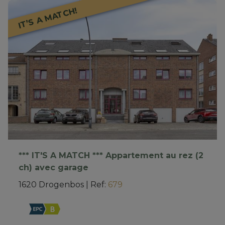
IT’S A MATCH!
*** IT'S A MATCH *** Appartement au rez (2
ch) avec garage
1620 Drogenbos
|
Ref
: 
679