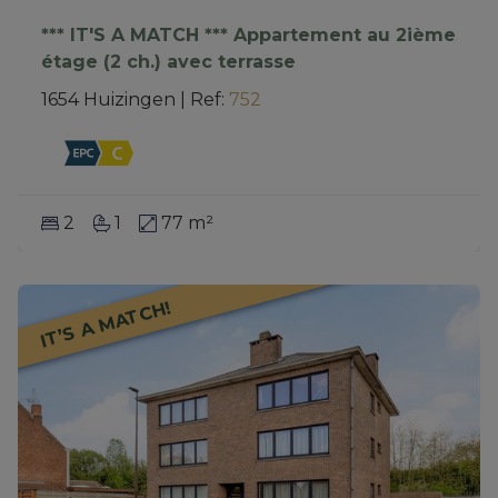
*** IT'S A MATCH *** Appartement au 2ième
étage (2 ch.) avec terrasse
1654 Huizingen
|
Ref
: 
752
2
1
77 m²
IT’S A MATCH!