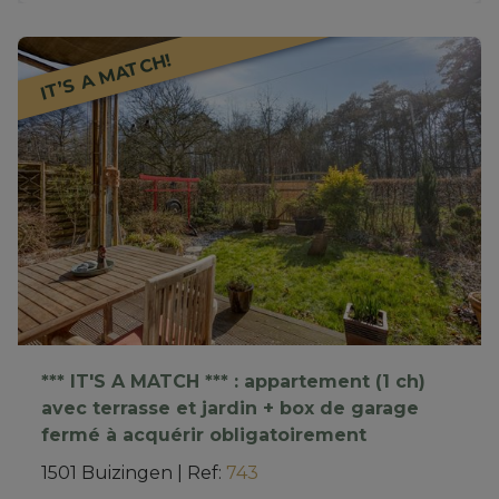
IT’S A MATCH!
*** IT'S A MATCH *** : appartement (1 ch)
avec terrasse et jardin + box de garage
fermé à acquérir obligatoirement
1501 Buizingen
|
Ref
: 
743