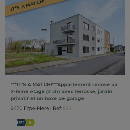
IT’S A MATCH!
***IT'S A MATCH!***Appartement rénove au
2-ième étage (2 ch) avec terrasse, jardin
privatif et un boxe de garage
9420 Erpe-Mere
|
Ref
: 
544