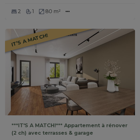
2
1
80 m²
IT’S A MATCH!
***IT'S A MATCH!*** Appartement à rénover
(2 ch) avec terrasses & garage