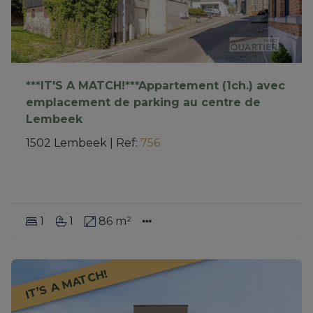
***IT'S A MATCH!***Appartement (1ch.) avec
emplacement de parking au centre de
Lembeek
1502 Lembeek
|
Ref
: 
756
1
1
86 m²
IT’S A MATCH!