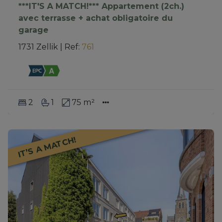
***IT'S A MATCH!*** Appartement (2ch.)
avec terrasse + achat obligatoire du
garage
1731 Zellik
|
Ref
: 
761
2
1
75 m²
IT’S A MATCH!