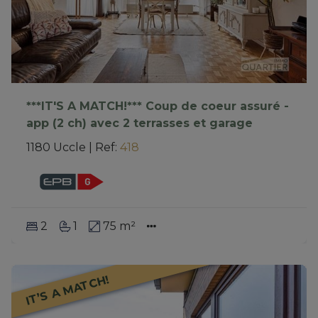
***IT'S A MATCH!*** Coup de coeur assuré -
app (2 ch) avec 2 terrasses et garage
1180 Uccle
|
Ref
: 
418
2
1
75 m²
IT’S A MATCH!