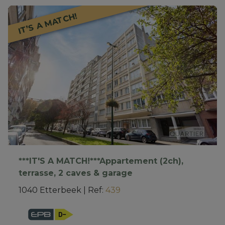
IT’S A MATCH!
***IT'S A MATCH!***Appartement (2ch),
terrasse, 2 caves & garage
1040 Etterbeek
|
Ref
: 
439