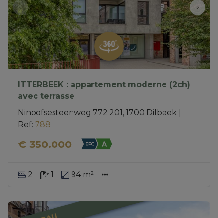
ITTERBEEK : appartement moderne (2ch)
avec terrasse
Ninoofsesteenweg 772 201, 1700 Dilbeek
|
Ref
: 
788
€ 350.000
2
1
94 m²