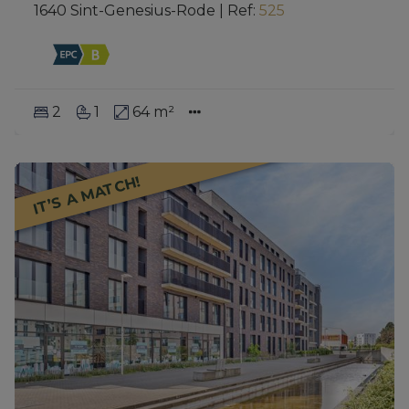
1640 Sint-Genesius-Rode
|
Ref
: 
525
2
1
64 m²
IT’S A MATCH!