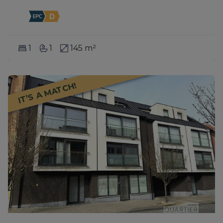
1
1
145 m²
IT’S A MATCH!