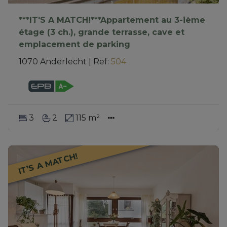
***IT'S A MATCH!***Appartement au 3-ième
étage (3 ch.), grande terrasse, cave et
emplacement de parking
1070 Anderlecht
|
Ref
: 
504
3
2
115 m²
IT’S A MATCH!