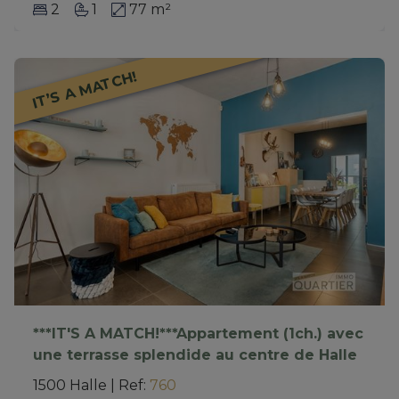
2
1
77 m²
IT’S A MATCH!
***IT'S A MATCH!***Appartement (1ch.) avec
une terrasse splendide au centre de Halle
1500 Halle
|
Ref
: 
760