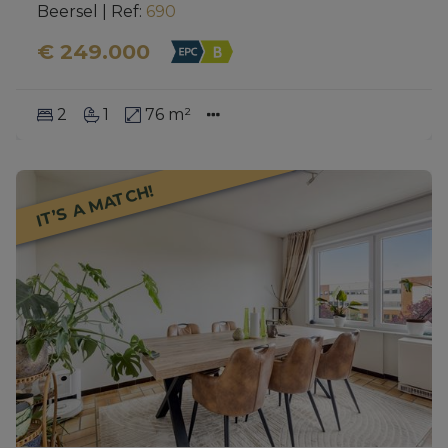
Beersel
|
Ref
: 
690
€ 249.000
2
1
76 m²
IT’S A MATCH!