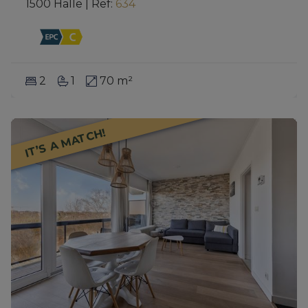
1500 Halle
|
Ref
: 
634
2
1
70 m²
IT’S A MATCH!