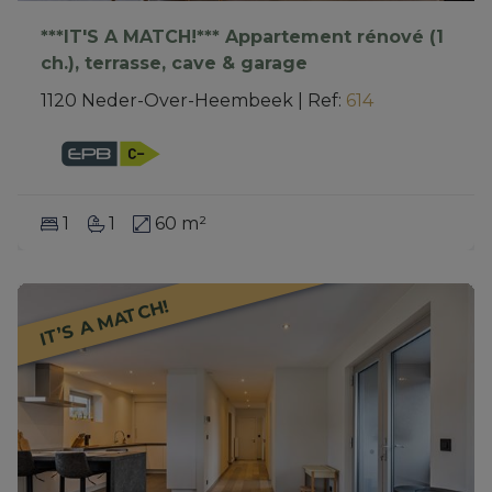
***IT'S A MATCH!*** Appartement rénové (1
ch.), terrasse, cave & garage
1120 Neder-Over-Heembeek
|
Ref
: 
614
1
1
60 m²
IT’S A MATCH!