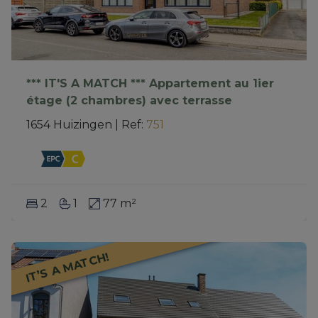
*** IT'S A MATCH *** Appartement au 1ier
étage (2 chambres) avec terrasse
1654 Huizingen
|
Ref
: 
751
2
1
77 m²
IT’S A MATCH!