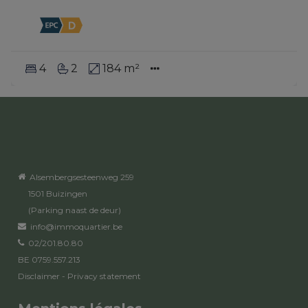
4
2
184 m²
Alsembergsesteenweg 259
1501 Buizingen
(Parking naast de deur)
info@immoquartier.be
02/201.80.80
BE 0759.557.213
Disclaimer
-
Privacy statement