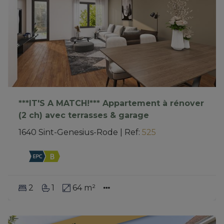
***IT'S A MATCH!*** Appartement à rénover
(2 ch) avec terrasses & garage
1640 Sint-Genesius-Rode
|
Ref
: 
525
2
1
64 m²