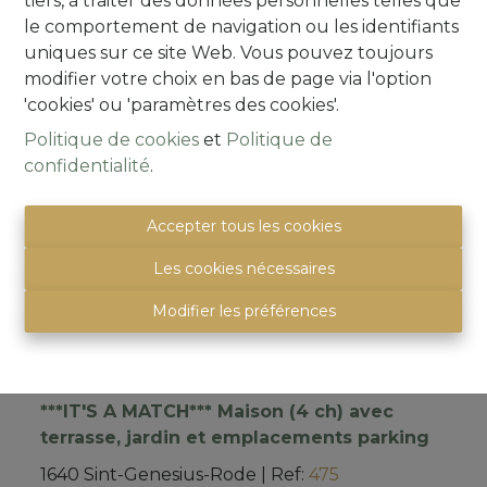
tiers, à traiter des données personnelles telles que
5
2
271 m²
le comportement de navigation ou les identifiants
uniques sur ce site Web. Vous pouvez toujours
modifier votre choix en bas de page via l'option
IT’S A MATCH!
'cookies' ou 'paramètres des cookies'.
Politique de cookies
et
Politique de
confidentialité
.
Accepter tous les cookies
Les cookies nécessaires
Modifier les préférences
***IT'S A MATCH*** Maison (4 ch) avec
terrasse, jardin et emplacements parking
1640 Sint-Genesius-Rode
|
Ref
: 
475