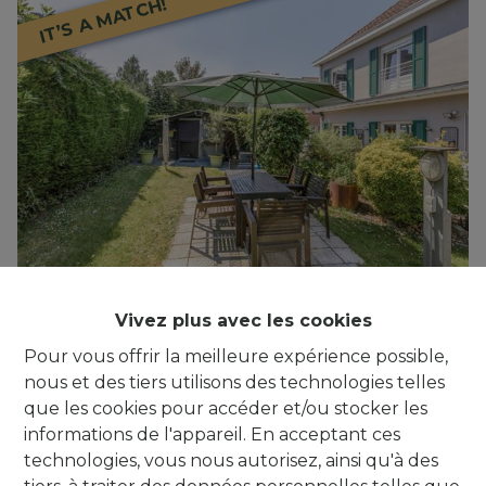
IT’S A MATCH!
***IT'S A MATCH!*** Immeuble de rapport
Vivez plus avec les cookies
avec 2 app. (3 ch + 2 ch)
Pour vous offrir la meilleure expérience possible,
1640 Sint-Genesius-Rode
|
Ref
: 
401
nous et des tiers utilisons des technologies telles
que les cookies pour accéder et/ou stocker les
informations de l'appareil. En acceptant ces
technologies, vous nous autorisez, ainsi qu'à des