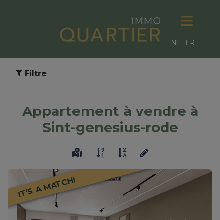
NL
FR
Filtre
Appartement à vendre à
Sint-genesius-rode
IT’S A MATCH!