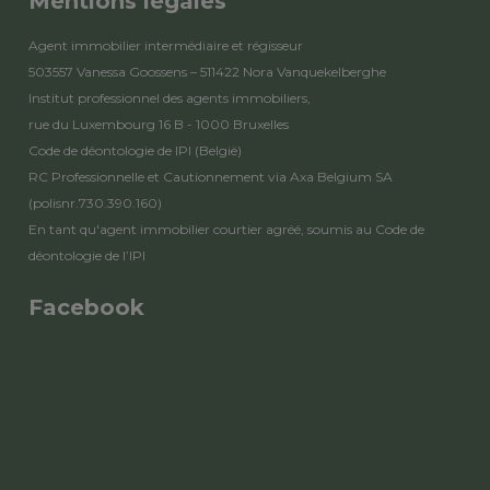
Mentions légales
Agent immobilier intermédiaire et régisseur
503557 Vanessa Goossens – 511422 Nora Vanquekelberghe
Institut professionnel des agents immobiliers,
rue du Luxembourg 16 B - 1000 Bruxelles
Code de déontologie de IPI
(België)
RC Professionnelle et Cautionnement via Axa Belgium SA
(polisnr.730.390.160)
En tant qu'agent immobilier courtier agréé, soumis au
Code de
déontologie de l’IPI
Facebook