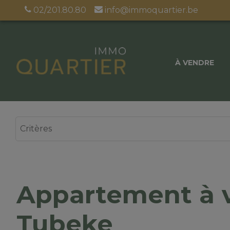
02/201.80.80
info@immoquartier.be
À VENDRE
Appartement à 
Tubeke