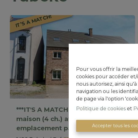
IT’S A MATCH!
Pour vous offrir la meille
cookies pour accéder et/o
nous autorisez, ainsi qu'
navigation ou les identif
de page via l'option 'cook
Politique de cookies
et
P
***IT'S A MATCH!*** Magnifique
maison (4 ch.) avec terrasse et
Accepter tous les co
emplacement parking