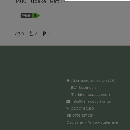
1480 Tubeke
|
Ref
: 
777
4
2
1
Alsembergsesteenweg 259
1501 Buizingen
(Parking naast de deur)
info@immoquartier.be
02/201.80.80
BE 0759.557.213
Disclaimer
-
Privacy statement