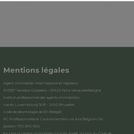
Mentions légales
Agent immobilier intermédiaire et régisseur
503557 Vanessa Goossens – 511422 Nora Vanquekelberghe
Institut professionnel des agents immobiliers,
rue du Luxembourg 16 B - 1000 Bruxelles
Code de déontologie de IPI
(België)
RC Professionnelle et Cautionnement via Axa Belgium SA
(polisnr.730.390.160)
En tant qu'agent immobilier courtier agréé, soumis au
Code de