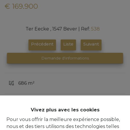
€ 169.900
Ter Eecke , 1547 Bever
|
Ref:
538
Précédent
Liste
Suivant
Demande d'informations
686 m²
Vivez plus avec les cookies
Immo Quartier
vous présente en exclusivité ce
beau terrain à bâtir pour une maison 4 façades dans
Pour vous offrir la meilleure expérience possible,
un lotissement récent à proximité du centre de
nous et des tiers utilisons des technologies telles