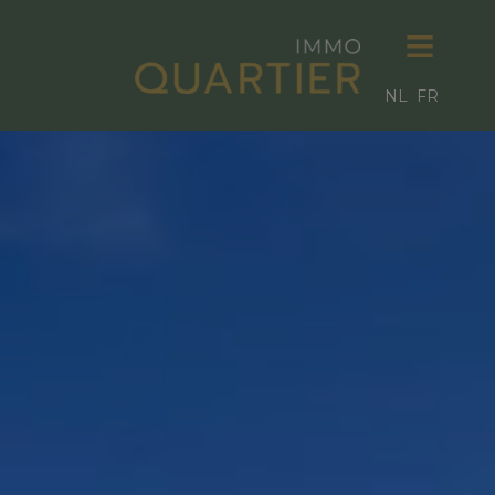
NL
FR