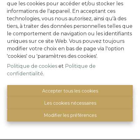
BEVER
. La superficie du terrain est
6a 86ca
, avec
que les cookies pour accéder et/ou stocker les
une largeur de +/- 14,70m.
informations de l'appareil. En acceptant ces
Ce terrain à bâtir offre une belle vue à l'arrière. La
technologies, vous nous autorisez, ainsi qu'à des
villa à construire peut avoir une profondeur de
tiers, à traiter des données personnelles telles que
construction maximale de 15m au rez-de-chaussée
le comportement de navigation ou les identifiants
et 12m au premier étage et une largeur de
uniques sur ce site Web. Vous pouvez toujours
construction maximale de 10m.
modifier votre choix en bas de page via l'option
Dans le jardin, une annexe est autorisée pour une
'cookies' ou 'paramètres des cookies'.
surface maximale de 21m² et doit être placée à au
Politique de cookies
et
Politique de
moins 2m de la limite du terrain.
confidentialité
.
VCRO :
en cours.
Accepter tous les cookies
ARE YOU READY TO BE Q-MATCHED ? Pour plus
Les cookies nécessaires
d'informations et/ou une visite:
info@immoquartier.be of 02/201.80.80.
Modifier les préférences