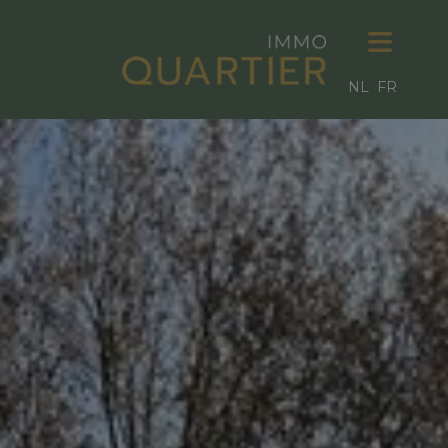
NL
FR