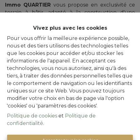
Immo QUARTIER
vous propose en exclusivité ce
terrain à bâtir, adapté à la construction d'une
maison à 3-façades à Burst. Le terrain à bâtir s'élève
à 14a 23ca. La largeur du terrain à bâtir est de 41,3m
Vivez plus avec les cookies
à l'avant et de 17,86m à l'arrière. Le terrain a une
Pour vous offrir la meilleure expérience possible,
profondeur de 50,60m. Deux étages sont autorisés
nous et des tiers utilisons des technologies telles
avec une profondeur de construction allant
que les cookies pour accéder et/ou stocker les
jusqu'à 12m. La hauteur de la corniche doit
informations de l'appareil. En acceptant ces
affleurer en partie haute celle de l'habitation située
technologies, vous nous autorisez, ainsi qu'à des
à droite. La pente des surfaces de toit doit
tiers, à traiter des données personnelles telles que
correspondre à celle de la maison de droite. VCRO:
le comportement de navigation ou les identifiants
Gvg, Ng, Gmo, Gvkr, Vv . Score-mobi: 6,8/10. Situé
uniques sur ce site Web. Vous pouvez toujours
dans une zone d'inondation. P-score: D.
modifier votre choix en bas de page via l'option
ARE YOU READY TO BE Q-MATCHED ? Pour plus
'cookies' ou 'paramètres des cookies'.
d'informations et/ou une visite:
Politique de cookies
et
Politique de
info@immoquartier.be of 02/201.80.80.
confidentialité
.