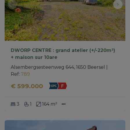
DWORP CENTRE : grand atelier (+/-220m²)
+ maison sur 10are
Alsembergsesteenweg 644, 1650 Beersel
|
Ref
: 
789
€ 599.000
3
1
164 m²