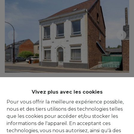
DWORP CENTRE : grand atelier (+/-220m²)
+ maison sur 10are
Vivez plus avec les cookies
Alsembergsesteenweg 644, 1653 Dworp
|
Pour vous offrir la meilleure expérience possible,
Ref
: 
770
nous et des tiers utilisons des technologies telles
que les cookies pour accéder et/ou stocker les
€ 599.000
informations de l'appareil. En acceptant ces
technologies, vous nous autorisez, ainsi qu'à des