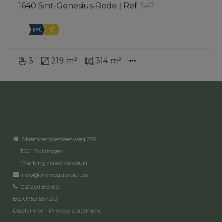
1640 Sint-Genesius-Rode
|
Ref
: 
547
3
219 m²
314 m²
Alsembergsesteenweg 259
1501 Buizingen
(Parking naast de deur)
info@immoquartier.be
02/201.80.80
BE 0759.557.213
Disclaimer
-
Privacy statement