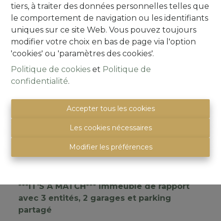
tiers, à traiter des données personnelles telles que
3
1
164 m²
le comportement de navigation ou les identifiants
uniques sur ce site Web. Vous pouvez toujours
modifier votre choix en bas de page via l'option
IT’S A MATCH!
'cookies' ou 'paramètres des cookies'.
Politique de cookies
et
Politique de
confidentialité
.
Accepter tous les cookies
Les cookies nécessaires
Modifier les préférences
***IT'S A MATCH*** Immeuble de rapport
avec 3 entités, 2 garages et parking
partagé