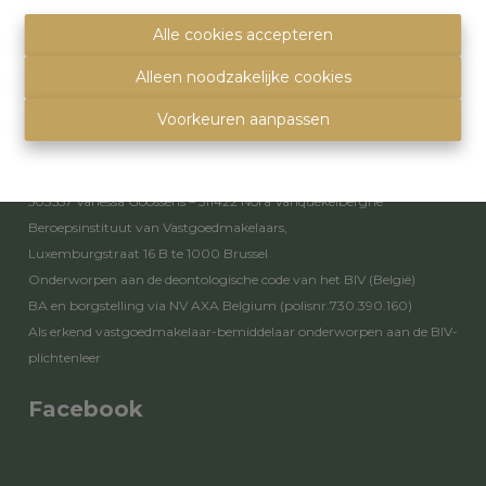
info@immoquartier.be
02/201.80.80
Alle cookies accepteren
BE 0759.557.213
Alleen noodzakelijke cookies
Disclaimer
-
Privacy statement
Voorkeuren aanpassen
Toezichthoudende autoriteit
Erkende vastgoedmakelaars - bemiddelaars – rentmeesters nr.
503557 Vanessa Goossens – 511422 Nora Vanquekelberghe
Beroepsinstituut van Vastgoedmakelaars,
Luxemburgstraat 16 B te 1000 Brussel
Onderworpen aan de
deontologische code van het BIV
(België)
BA en borgstelling via NV AXA Belgium (polisnr.730.390.160)
Als erkend vastgoedmakelaar-bemiddelaar onderworpen aan de
BIV-
plichtenleer
Facebook