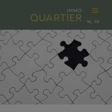
NL
FR