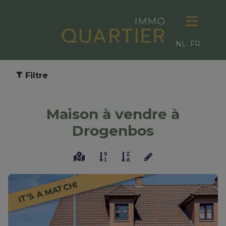
NL
FR
Filtre
Maison à vendre à
Drogenbos
IT’S A MATCH!