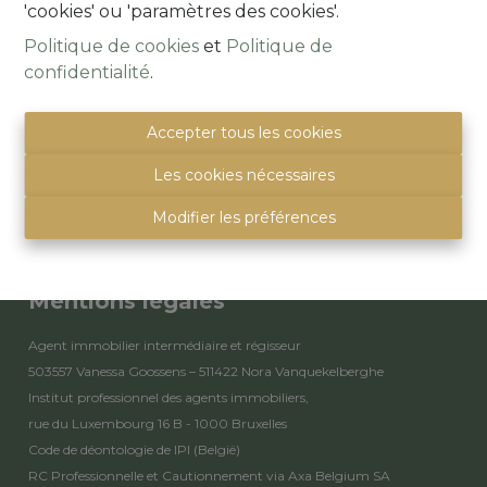
'cookies' ou 'paramètres des cookies'.
Politique de cookies
et
Politique de
confidentialité
.
Alsembergsesteenweg 259
1501 Buizingen
Accepter tous les cookies
(Parking naast de deur)
info@immoquartier.be
Les cookies nécessaires
02/201.80.80
Modifier les préférences
BE 0759.557.213
Disclaimer
-
Privacy statement
Mentions légales
Agent immobilier intermédiaire et régisseur
503557 Vanessa Goossens – 511422 Nora Vanquekelberghe
Institut professionnel des agents immobiliers,
rue du Luxembourg 16 B - 1000 Bruxelles
Code de déontologie de IPI
(België)
RC Professionnelle et Cautionnement via Axa Belgium SA