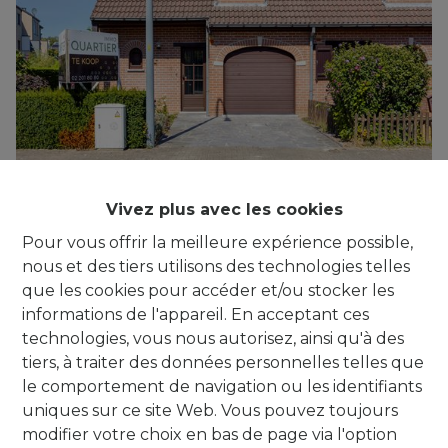
***IT'S A MATCH!*** Maison 3 faç. (3 ch.)
Vivez plus avec les cookies
avec terrasse, jardin & garage
Pour vous offrir la meilleure expérience possible,
1620 Drogenbos
|
Ref
: 
675
nous et des tiers utilisons des technologies telles
que les cookies pour accéder et/ou stocker les
informations de l'appareil. En acceptant ces
technologies, vous nous autorisez, ainsi qu'à des
tiers, à traiter des données personnelles telles que
3
1
150 m²
le comportement de navigation ou les identifiants
uniques sur ce site Web. Vous pouvez toujours
modifier votre choix en bas de page via l'option