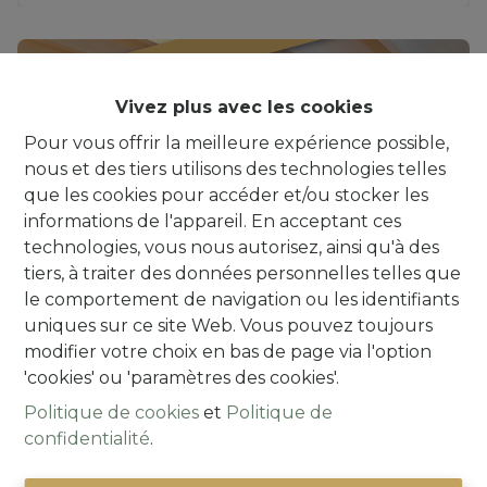
IT’S A MATCH!
Vivez plus avec les cookies
Pour vous offrir la meilleure expérience possible,
nous et des tiers utilisons des technologies telles
que les cookies pour accéder et/ou stocker les
informations de l'appareil. En acceptant ces
technologies, vous nous autorisez, ainsi qu'à des
tiers, à traiter des données personnelles telles que
le comportement de navigation ou les identifiants
uniques sur ce site Web. Vous pouvez toujours
modifier votre choix en bas de page via l'option
***IT'S A MATCH!*** Maison à rénover (3ch.)
'cookies' ou 'paramètres des cookies'.
avec jardin et terrasse
Politique de cookies
et
Politique de
confidentialité
.
1500 Halle
|
Ref
: 
492