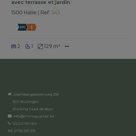
avec terrasse et jardin
1500 Halle
|
Ref
: 
343
2
1
129 m²
Alsembergsesteenweg 259
1501 Buizingen
(Parking naast de deur)
info@immoquartier.be
02/201.80.80
BE 0759.557.213