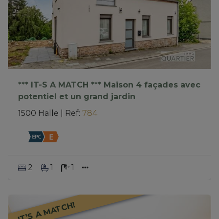
*** IT-S A MATCH *** Maison 4 façades avec
potentiel et un grand jardin
1500 Halle
|
Ref
: 
784
2
1
1
IT’S A MATCH!