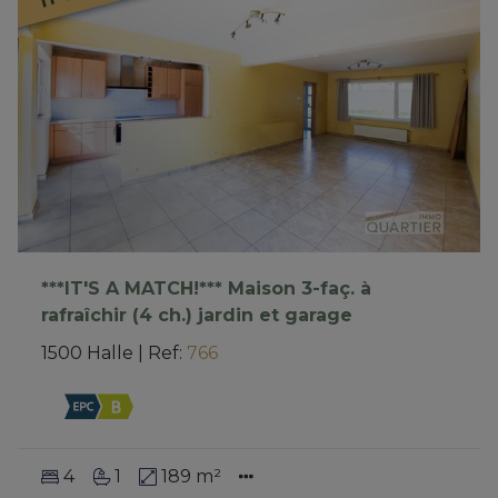
***IT'S A MATCH!*** Maison 3-faç. à
rafraîchir (4 ch.) jardin et garage
1500 Halle
|
Ref
: 
766
4
1
189 m²