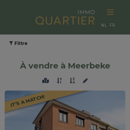
NL
FR
Filtre
À vendre à Meerbeke
IT’S A MATCH!