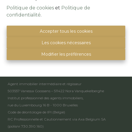
Politique de cookies
et
Politique de
confidentialité
.
Alsembergsesteenweg 259
1501 Buizingen
(Parking naast de deur)
Accepter tous les cookies
info@immoquartier.be
Les cookies nécessaires
02/201.80.80
BE 0759.557.213
Modifier les préférences
Disclaimer
-
Privacy statement
Mentions légales
Agent immobilier intermédiaire et régisseur
503557 Vanessa Goossens – 511422 Nora Vanquekelberghe
Institut professionnel des agents immobiliers,
rue du Luxembourg 16 B - 1000 Bruxelles
Code de déontologie de IPI
(België)
RC Professionnelle et Cautionnement via Axa Belgium SA
(polisnr.730.390.160)