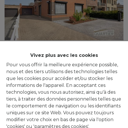
***IT'S A MATCH!*** Maison 3-faç (3-4ch.)
Vivez plus avec les cookies
avec jardin et garage
Pour vous offrir la meilleure expérience possible,
9402 Meerbeke
|
Ref
: 
778
nous et des tiers utilisons des technologies telles
que les cookies pour accéder et/ou stocker les
informations de l'appareil. En acceptant ces
technologies, vous nous autorisez, ainsi qu'à des
3
1
140 m²
tiers, à traiter des données personnelles telles que
le comportement de navigation ou les identifiants
uniques sur ce site Web. Vous pouvez toujours
modifier votre choix en bas de page via l'option
'cookies' ou 'paramètres des cookies'.