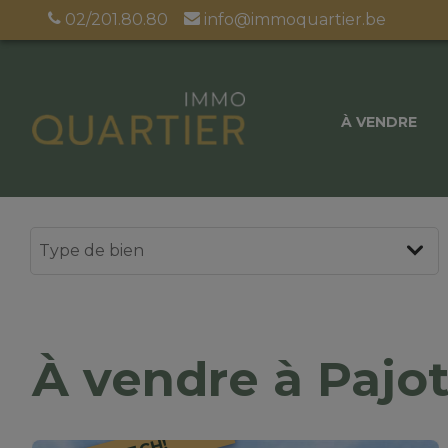
02/201.80.80
info@immoquartier.be
À VENDRE
À vendre à Paj