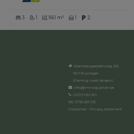
3
1
160 m²
1
2
Alsembergsesteenweg 259
1501 Buizingen
(Parking naast de deur)
info@immoquartier.be
02/201.80.80
BE 0759.557.213
Disclaimer
-
Privacy statement