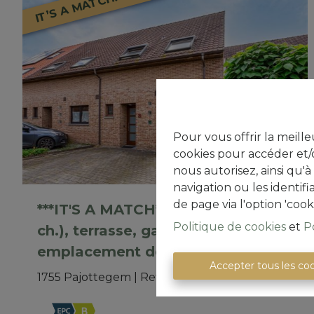
IT’S A MATCH!
Pour vous offrir la meille
cookies pour accéder et/o
nous autorisez, ainsi qu'
navigation ou les identif
de page via l'option 'cook
***IT'S A MATCH***Maison 2 faç (3
Politique de cookies
et
P
ch.), terrasse, garage & 2
emplacement de parking
Accepter tous les co
1755 Pajottegem
|
Ref
: 
522