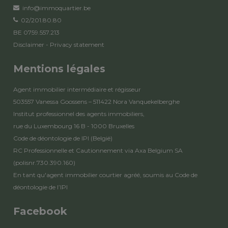
info@immoquartier.be
02/201.80.80
BE 0759.557.213
Disclaimer
-
Privacy statement
Mentions légales
Agent immobilier intermédiaire et régisseur
503557 Vanessa Goossens – 511422 Nora Vanquekelberghe
Institut professionnel des agents immobiliers,
rue du Luxembourg 16 B - 1000 Bruxelles
Code de déontologie de IPI
(België)
RC Professionnelle et Cautionnement via Axa Belgium SA
(polisnr.730.390.160)
En tant qu'agent immobilier courtier agréé, soumis au
Code de
déontologie de l’IPI
Facebook