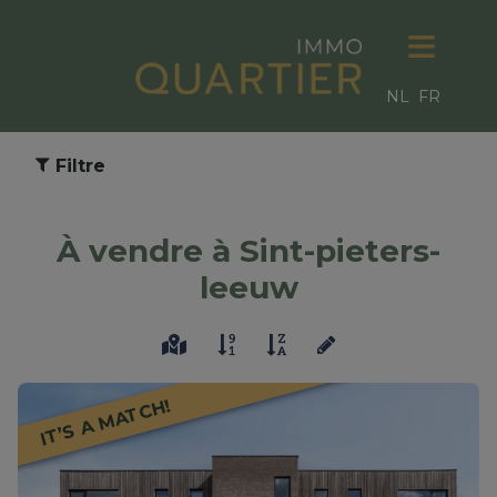
NL
FR
Filtre
À vendre à Sint-pieters-
leeuw
IT’S A MATCH!