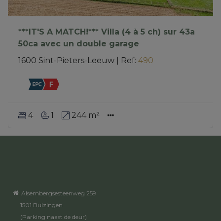
***IT'S A MATCH!*** Villa (4 à 5 ch) sur 43a
50ca avec un double garage
1600 Sint-Pieters-Leeuw
|
Ref
: 
490
4
1
244 m²
Alsembergsesteenweg 259
1501 Buizingen
(Parking naast de deur)