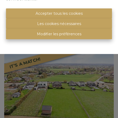
(avec 2 à 3 ch) avec garage
1600 Sint-Pieters-Leeuw
|
Ref
: 
523
Accepter tous les cookies
Les cookies nécessaires
Modifier les préférences
2
1
152 m²
IT’S A MATCH!