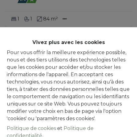
1
1
84 m²
IT’S A MATCH!
Vivez plus avec les cookies
Pour vous offrir la meilleure expérience possible,
nous et des tiers utilisons des technologies telles
que les cookies pour accéder et/ou stocker les
informations de l'appareil. En acceptant ces
technologies, vous nous autorisez, ainsi qu'à des
tiers, à traiter des données personnelles telles que
le comportement de navigation ou les identifiants
uniques sur ce site Web. Vous pouvez toujours
modifier votre choix en bas de page via l'option
'cookies' ou 'paramètres des cookies'.
Politique de cookies
et
Politique de
*** IT'S A MATCH *** Maison 2-faç. rénovée
confidentialité
.