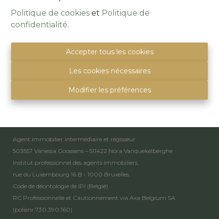
Politique de cookies
et
Politique de
confidentialité
.
Alsembergsesteenweg 259
1501 Buizingen
(Parking naast de deur)
Accepter tous les cookies
info@immoquartier.be
Les cookies nécessaires
02/201.80.80
BE 0759.557.213
Modifier les préférences
Disclaimer
-
Privacy statement
Mentions légales
Agent immobilier intermédiaire et régisseur
503557 Vanessa Goossens – 511422 Nora Vanquekelberghe
Institut professionnel des agents immobiliers,
rue du Luxembourg 16 B - 1000 Bruxelles
Code de déontologie de IPI
(België)
RC Professionnelle et Cautionnement via Axa Belgium SA
(polisnr.730.390.160)