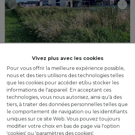
Biévène : terrain à bâtir pour une maison
Vivez plus avec les cookies
4-façades (6a 86ca)
Pour vous offrir la meilleure expérience possible,
Ter Eecke , 1547 Bever
|
Ref
: 
538
nous et des tiers utilisons des technologies telles
que les cookies pour accéder et/ou stocker les
€ 169.900
informations de l'appareil. En acceptant ces
technologies, vous nous autorisez, ainsi qu'à des
686 m²
tiers, à traiter des données personnelles telles que
le comportement de navigation ou les identifiants
uniques sur ce site Web. Vous pouvez toujours
modifier votre choix en bas de page via l'option
'cookies' ou 'paramètres des cookies'.