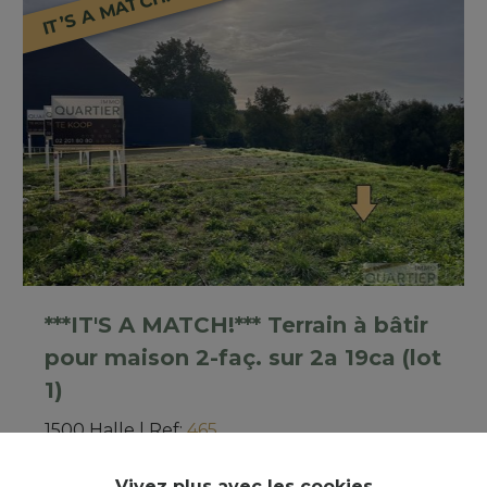
IT’S A MATCH!
***IT'S A MATCH!*** Terrain à bâtir
pour maison 2-faç. sur 2a 19ca (lot
1)
1500 Halle
|
Ref
: 
465
Vivez plus avec les cookies