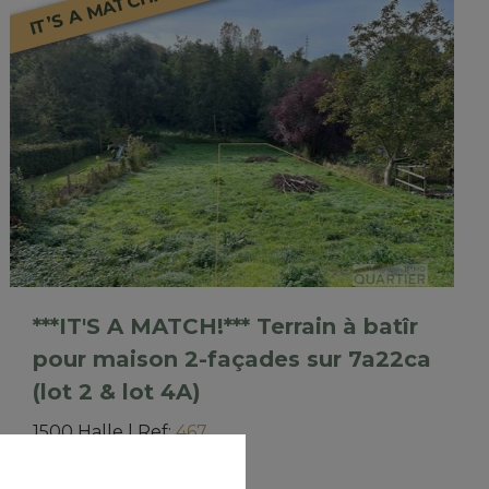
IT’S A MATCH!
***IT'S A MATCH!*** Terrain à batîr
pour maison 2-façades sur 7a22ca
(lot 2 & lot 4A)
1500 Halle
|
Ref
: 
467