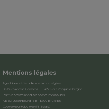
Mentions légales
Agent immobilier intermédiaire et régisseur
503557 Vanessa Goossens – 511422 Nora Vanquekelberghe
Institut professionnel des agents immobiliers,
rue du Luxembourg 16 B - 1000 Bruxelles
Code de déontologie de IPI
(België)