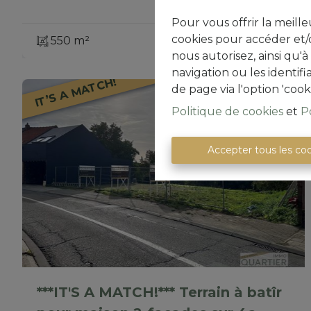
Pour vous offrir la meille
cookies pour accéder et/o
550 m²
nous autorisez, ainsi qu'
navigation ou les identif
IT’S A MATCH!
de page via l'option 'cook
Politique de cookies
et
P
Accepter tous les co
***IT'S A MATCH!*** Terrain à batîr