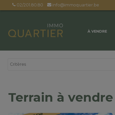
02/201.80.80
info@immoquartier.be
À VENDRE
Terrain à vendre