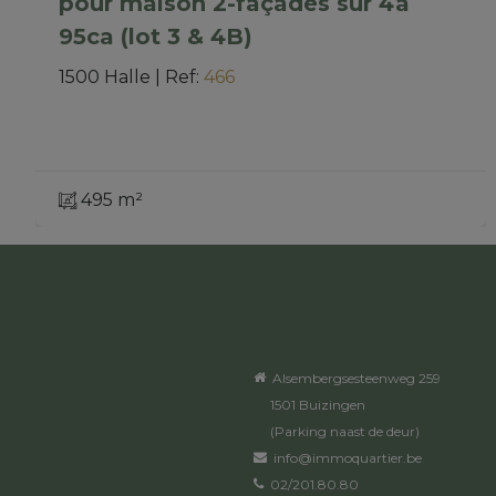
pour maison 2-façades sur 4a
95ca (lot 3 & 4B)
1500 Halle
|
Ref
: 
466
495 m²
Alsembergsesteenweg 259
1501 Buizingen
(Parking naast de deur)
info@immoquartier.be
02/201.80.80