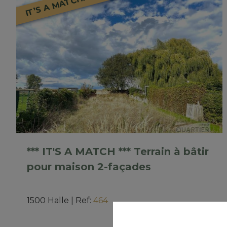
IT’S A MATCH!
*** IT'S A MATCH *** Terrain à bâtir
pour maison 2-façades
1500 Halle
|
Ref
: 
464