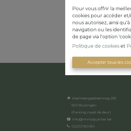
Pour vous offrir la meille
cookies pour accéder et/o
nous autorisez, ainsi qu'
navigation ou les identif
de page via l'option 'cook
Politique de cookies
et
P
Accepter tous les co
Alsembergsesteenweg 259
1501 Buizingen
(Parking naast de deur)
info@immoquartier.be
02/201.80.80