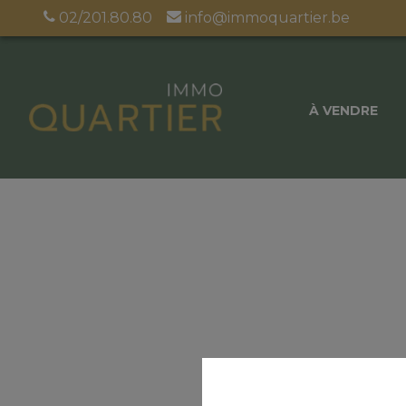
02/201.80.80
info@immoquartier.be
À VENDRE