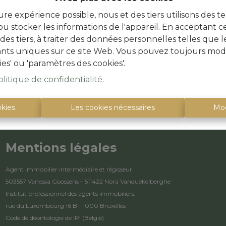
ure expérience possible, nous et des tiers utilisons des t
u stocker les informations de l'appareil. En acceptant c
à des tiers, à traiter des données personnelles telles qu
iants uniques sur ce site Web. Vous pouvez toujours modi
ies' ou 'paramètres des cookies'.
olitique de confidentialité
.
okies
Les cookies nécessaires
Mod
Mentions légales
Agent immobilier intermédiaire et régisseur
503557 Vanessa Goossens – 511422 Nora Vanquekelberghe
Institut professionnel des agents immobiliers,
rue du Luxembourg 16 B - 1000 Bruxelles
Code de déontologie de IPI
(België)