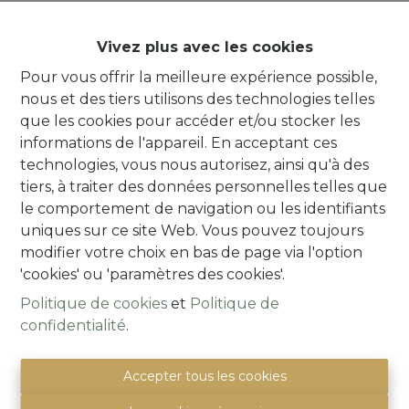
Vivez plus avec les cookies
Pour vous offrir la meilleure expérience possible,
nous et des tiers utilisons des technologies telles
que les cookies pour accéder et/ou stocker les
informations de l'appareil. En acceptant ces
technologies, vous nous autorisez, ainsi qu'à des
tiers, à traiter des données personnelles telles que
Alsembergsesteenweg 259
le comportement de navigation ou les identifiants
1501 Buizingen
uniques sur ce site Web. Vous pouvez toujours
(Parking naast de deur)
modifier votre choix en bas de page via l'option
info@immoquartier.be
'cookies' ou 'paramètres des cookies'.
02/201.80.80
Politique de cookies
et
Politique de
BE 0759.557.213
confidentialité
.
Disclaimer
-
Privacy statement
Mentions légales
Accepter tous les cookies