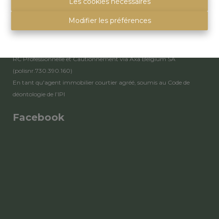
Agent immobilier intermédiaire et régisseur
Les cookies nécessaires
503557 Vanessa Goossens – 511422 Nora Vanquekelberghe
Modifier les préférences
Institut professionnel des agents immobiliers,
rue du Luxembourg 16 B - 1000 Bruxelles
Code de déontologie de IPI
(België)
RC Professionnelle et Cautionnement via Axa Belgium SA
(polisnr.730.390.160)
En tant qu'agent immobilier courtier agréé, soumis au
Code de
déontologie de l’IPI
Facebook