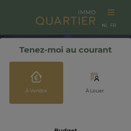
NL
FR
Tenez-moi au courant
À Vendre
À Louer
Budget