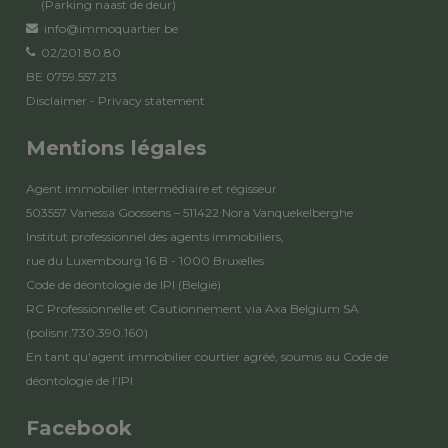
(Parking naast de deur)
info@immoquartier.be
02/201.80.80
BE 0759.557.213
Disclaimer
-
Privacy statement
Mentions légales
Agent immobilier intermédiaire et régisseur
503557 Vanessa Goossens – 511422 Nora Vanquekelberghe
Institut professionnel des agents immobiliers,
rue du Luxembourg 16 B - 1000 Bruxelles
Code de déontologie de IPI
(België)
RC Professionnelle et Cautionnement via Axa Belgium SA
(polisnr.730.390.160)
En tant qu'agent immobilier courtier agréé, soumis au
Code de
déontologie de l’IPI
Facebook