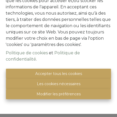
que les cookies pour accéder et/ou stocker les
informations de l'appareil. En acceptant ces
technologies, vous nous autorisez, ainsi qu'à des
tiers, à traiter des données personnelles telles que
le comportement de navigation ou les identifiants
Critères
uniques sur ce site Web. Vous pouvez toujours
modifier votre choix en bas de page via l'option
'cookies' ou 'paramètres des cookies'.
Politique de cookies
et
Politique de
Vos coordonnées
confidentialité
.
Accepter tous les cookies
Les cookies nécessaires
Modifier les préférences