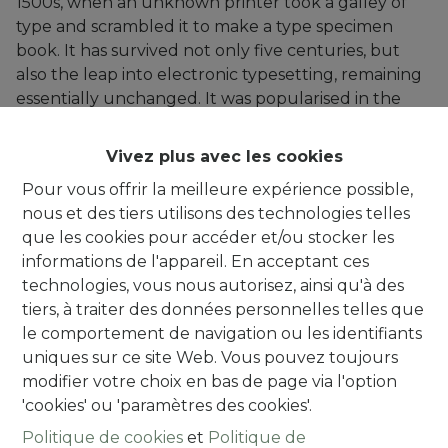
1500s, when an unknown printer took a galley of
type and scrambled it to make a type specimen
book. It has survived not only five centuries, but
also the leap into electronic typesetting, remaining
essentially unchanged. It was popularised in the
1960s with the release of Letraset sheets containing
Lorem Ipsum passages, and more recently with
Vivez plus avec les cookies
desktop publishing software like Aldus PageMaker
Pour vous offrir la meilleure expérience possible,
including versions of Lorem Ipsum.
nous et des tiers utilisons des technologies telles
que les cookies pour accéder et/ou stocker les
informations de l'appareil. En acceptant ces
technologies, vous nous autorisez, ainsi qu'à des
tiers, à traiter des données personnelles telles que
le comportement de navigation ou les identifiants
uniques sur ce site Web. Vous pouvez toujours
modifier votre choix en bas de page via l'option
'cookies' ou 'paramètres des cookies'.
Alsembergsesteenweg 259
Politique de cookies
et
Politique de