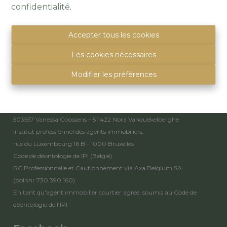
1501 Buizingen
confidentialité
.
(Parking naast de deur)
info@immoquartier.be
Accepter tous les cookies
02/201.80.80
BE 0759.557.213
Les cookies nécessaires
Disclaimer
-
Privacy statement
Modifier les préférences
Mentions légales
Agent immobilier intermédiaire et régisseur
503557 Vanessa Goossens – 511422 Nora Vanquekelberghe
Institut professionnel des agents immobiliers,
rue du Luxembourg 16 B - 1000 Bruxelles
Code de déontologie de IPI
(België)
RC Professionnelle et Cautionnement via Axa Belgium SA
(polisnr.730.390.160)
En tant qu'agent immobilier courtier agréé, soumis au
Code de
déontologie de l’IPI