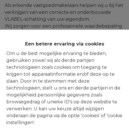
Als erkende vastgoedmakelaars helpen wij u bij het
verkrijgen van een correcte en onderbouwde
VLABEL-schatting van uw eigendom.
Wij zorgen voor een professionele waardebepaling
en onze kennis van de lokale vastgoedmarkt
garanderen wij een realistische en verdedigbare
Een betere ervaring via cookies
schatting.
Om u de best mogelijke ervaring te bieden,
Zo voorkomt u discussies of bijsturingen door
gebruiken zowel wij als derde partijen
VLABEL achteraf. Wij begeleiden u stap voor stap,
technologieën zoals cookies om toegang te
zodat u met vertrouwen uw dossier kunt indienen.
krijgen tot apparaatinformatie en/of deze op te
slaan. Door in te stemmen met deze
technologieën, stelt u ons en derde partijen in de
mogelijkheid persoonlijke gegevens zoals
browsegedrag of unieke ID's op deze website te
verwerken. U kan uw keuze altijd wijzigen
Contact
onderaan de pagina via de optie 'cookies' of 'cookie
instellingen'.
Alsembergsesteenweg 259