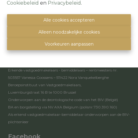
Cookiebeleid
en
Privacybeleid
.
1501 Halle (Buizingen)
(Parking naast de deur)
Alle cookies accepteren
info@immoquartier.be
02/201.80.80
Alleen noodzakelijke cookies
BE 0759.557.213
Disclaimer
-
Privacy statement
Voorkeuren aanpassen
Toezichthoudende autoriteit
Erkende vastgoedmakelaars - bemiddelaars – rentmeesters nr.
503557 Vanessa Goossens – 511422 Nora Vanquekelberghe
Beroepsinstituut van Vastgoedmakelaars,
Luxemburgstraat 16 B te 1000 Brussel
Onderworpen aan de
deontologische code van het BIV
(België)
BA en borgstelling via NV AXA Belgium (polisnr.730.390.160)
Als erkend vastgoedmakelaar-bemiddelaar onderworpen aan de
BIV-
plichtenleer
Facebook