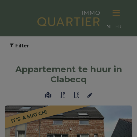
NL
FR
Filter
Appartement te huur in
Clabecq
IT’S A MATCH!