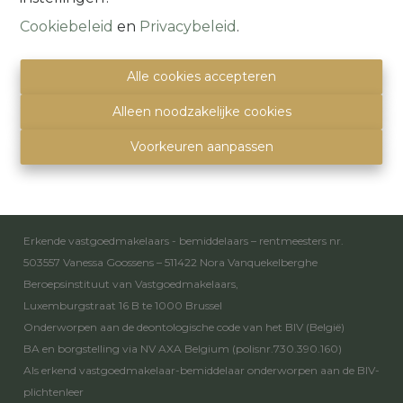
Cookiebeleid
en
Privacybeleid
.
Alsembergsesteenweg 259
1501 Halle (Buizingen)
(Parking naast de deur)
Alle cookies accepteren
info@immoquartier.be
Alleen noodzakelijke cookies
02/201.80.80
BE 0759.557.213
Voorkeuren aanpassen
Disclaimer
-
Privacy statement
Toezichthoudende autoriteit
Erkende vastgoedmakelaars - bemiddelaars – rentmeesters nr.
503557 Vanessa Goossens – 511422 Nora Vanquekelberghe
Beroepsinstituut van Vastgoedmakelaars,
Luxemburgstraat 16 B te 1000 Brussel
Onderworpen aan de
deontologische code van het BIV
(België)
BA en borgstelling via NV AXA Belgium (polisnr.730.390.160)
Als erkend vastgoedmakelaar-bemiddelaar onderworpen aan de
BIV-
plichtenleer