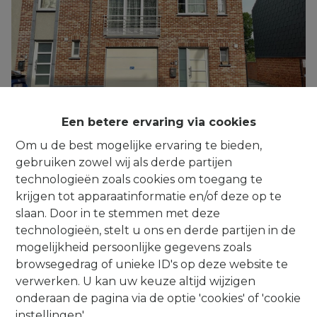
Een betere ervaring via cookies
Om u de best mogelijke ervaring te bieden,
***IT'S A MATCH!*** Triplex-appartement
gebruiken zowel wij als derde partijen
met 2 slpks en garage, GEEN lasten
technologieën zoals cookies om toegang te
1480 Clabecq
|
Ref
: 
479
krijgen tot apparaatinformatie en/of deze op te
slaan. Door in te stemmen met deze
technologieën, stelt u ons en derde partijen in de
mogelijkheid persoonlijke gegevens zoals
browsegedrag of unieke ID's op deze website te
verwerken. U kan uw keuze altijd wijzigen
onderaan de pagina via de optie 'cookies' of 'cookie
Contact
instellingen'.