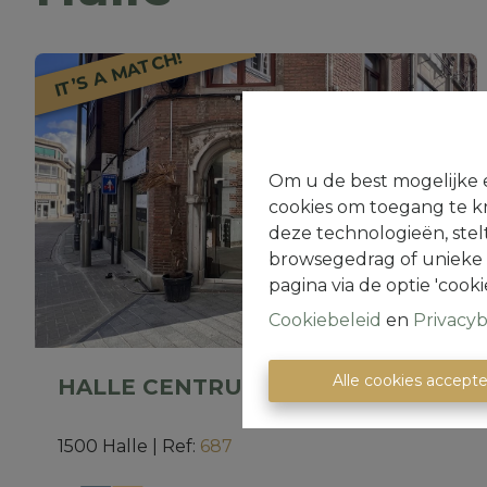
IT’S A MATCH!
Om u de best mogelijke e
cookies om toegang te kr
deze technologieën, stel
browsegedrag of unieke I
pagina via de optie 'cookie
Cookiebeleid
en
Privacyb
Alle cookies accept
HALLE CENTRUM : handelspand
1500 Halle
|
Ref
: 
687