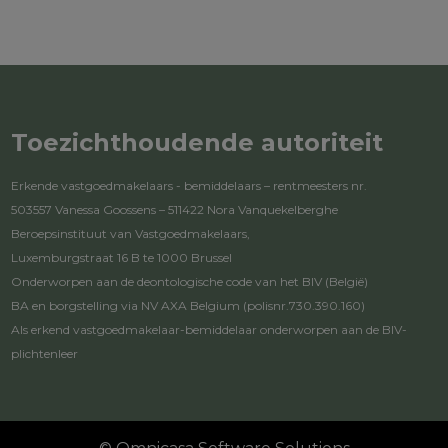
Toezichthoudende autoriteit
Erkende vastgoedmakelaars - bemiddelaars – rentmeesters nr.
503557 Vanessa Goossens – 511422 Nora Vanquekelberghe
Beroepsinstituut van Vastgoedmakelaars,
Luxemburgstraat 16 B te 1000 Brussel
Onderworpen aan de
deontologische code van het BIV
(België)
BA en borgstelling via NV AXA Belgium (polisnr.730.390.160)
Als erkend vastgoedmakelaar-bemiddelaar onderworpen aan de
BIV-
plichtenleer