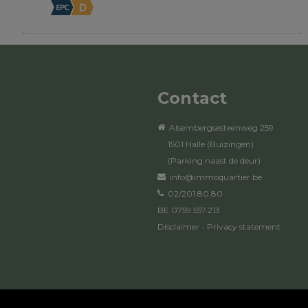
Contact
Alsembergsesteenweg 259
1501 Halle (Buizingen)
(Parking naast de deur)
info@immoquartier.be
02/201.80.80
BE 0759.557.213
Disclaimer
-
Privacy statement