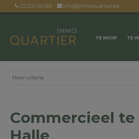
02/201.80.80
info@immoquartier.be
TE KOOP
TE H
Commercieel te 
Halle