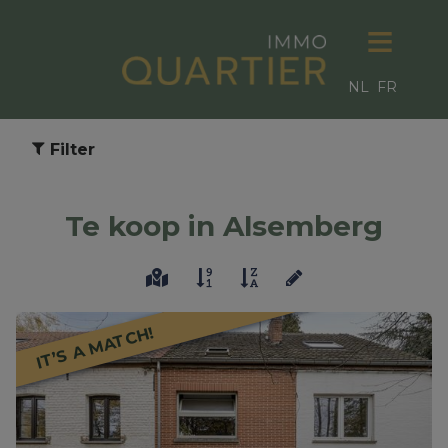
NL
FR
Filter
Te koop in Alsemberg
IT’S A MATCH!