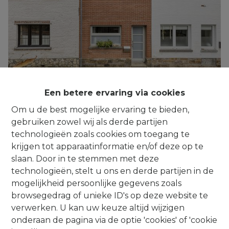
***IT'S A MATCH!*** Instapklare 2-
Een betere ervaring via cookies
gevelwoning (3 slpks.) met terras en tuin
Om u de best mogelijke ervaring te bieden,
1652 Alsemberg
|
Ref
: 
700
gebruiken zowel wij als derde partijen
technologieën zoals cookies om toegang te
krijgen tot apparaatinformatie en/of deze op te
slaan. Door in te stemmen met deze
technologieën, stelt u ons en derde partijen in de
3
1
126 m²
mogelijkheid persoonlijke gegevens zoals
browsegedrag of unieke ID's op deze website te
verwerken. U kan uw keuze altijd wijzigen
onderaan de pagina via de optie 'cookies' of 'cookie