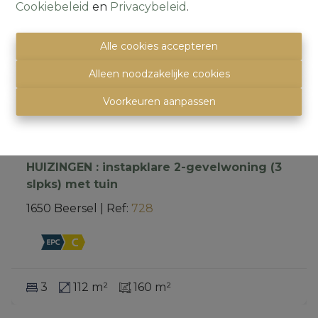
Cookiebeleid
en
Privacybeleid
.
Alle cookies accepteren
Alleen noodzakelijke cookies
Voorkeuren aanpassen
HUIZINGEN : instapklare 2-gevelwoning (3
slpks) met tuin
1650 Beersel
|
Ref
: 
728
3
112 m²
160 m²