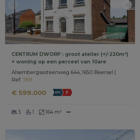
CENTRUM DWORP : groot atelier (+/-220m²)
+ woning op een perceel van 10are
Alsembergsesteenweg 644, 1650 Beersel
|
Ref
: 
789
€ 599.000
3
1
164 m²