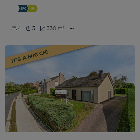
4
3
330 m²
IT’S A MATCH!