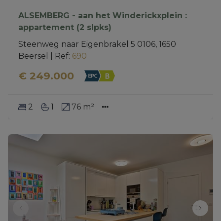
ALSEMBERG - aan het Winderickxplein :
appartement (2 slpks)
Steenweg naar Eigenbrakel 5 0106, 1650 
Beersel
|
Ref
: 
690
€ 249.000
2
1
76 m²