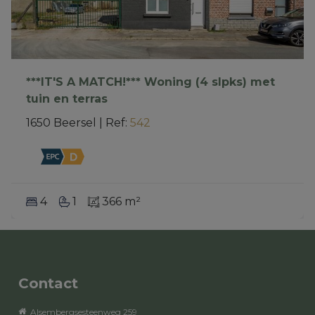
***IT'S A MATCH!*** Woning (4 slpks) met
tuin en terras
1650 Beersel
|
Ref
: 
542
4
1
366 m²
Contact
Alsembergsesteenweg 259