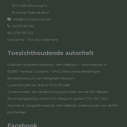
1501 Halle (Buizingen)
(Parking naast de deur)
info@immoquartier.be
02/201.80.80
BE 0759.557.213
Disclaimer
-
Privacy statement
Toezichthoudende autoriteit
Erkende vastgoedmakelaars - bemiddelaars – rentmeesters nr.
503557 Vanessa Goossens – 511422 Nora Vanquekelberghe
Beroepsinstituut van Vastgoedmakelaars,
Luxemburgstraat 16 B te 1000 Brussel
Onderworpen aan de
deontologische code van het BIV
(België)
BA en borgstelling via NV AXA Belgium (polisnr.730.390.160)
Als erkend vastgoedmakelaar-bemiddelaar onderworpen aan de
BIV-
plichtenleer
Facebook