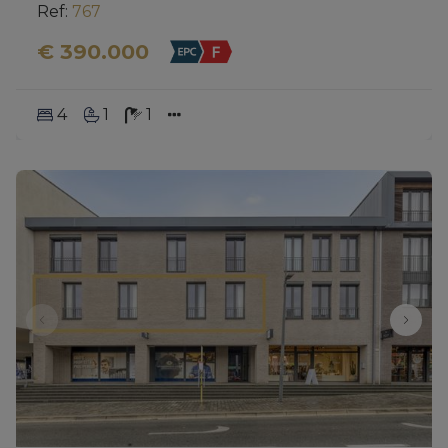
Ref
: 
767
€ 390.000
4
1
1