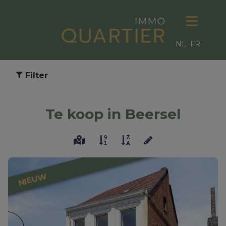
NL
FR
Filter
Te koop in Beersel
NIEUW