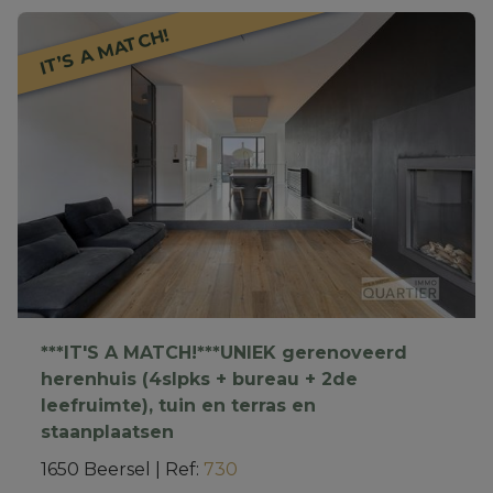
IT’S A MATCH!
***IT'S A MATCH!***UNIEK gerenoveerd
herenhuis (4slpks + bureau + 2de
leefruimte), tuin en terras en
staanplaatsen
1650 Beersel
|
Ref
: 
730