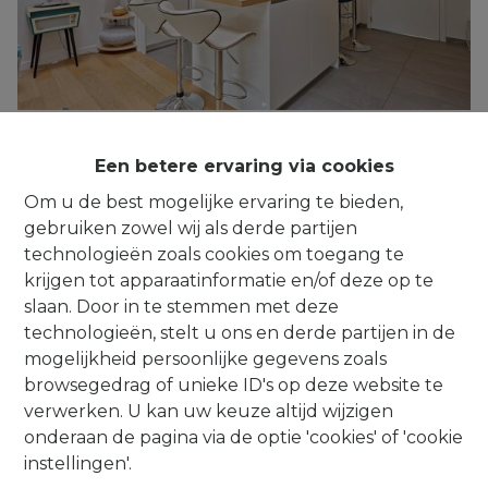
HUIZINGEN : recente 2-gevelwoning (3
Een betere ervaring via cookies
slpks) met carport en tuin
Om u de best mogelijke ervaring te bieden,
Guido Gezellestraat 93A, 1650 Beersel
|
gebruiken zowel wij als derde partijen
Ref
: 
540
technologieën zoals cookies om toegang te
€ 489.000
krijgen tot apparaatinformatie en/of deze op te
slaan. Door in te stemmen met deze
technologieën, stelt u ons en derde partijen in de
3
1
1
mogelijkheid persoonlijke gegevens zoals
browsegedrag of unieke ID's op deze website te
verwerken. U kan uw keuze altijd wijzigen
IT’S A MATCH!
onderaan de pagina via de optie 'cookies' of 'cookie
instellingen'.