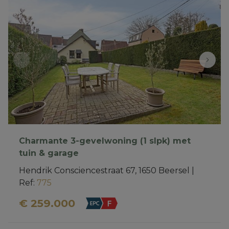
Charmante 3-gevelwoning (1 slpk) met
tuin & garage
Hendrik Consciencestraat 67, 1650 Beersel
|
Ref
: 
775
€ 259.000