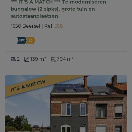
*** IT'S A MATCH *** Te moderniseren
bungalow (2 slpks), grote tuin en
autostaanplaatsen
1650 Beersel
|
Ref
: 
558
2
139 m²
704 m²
IT’S A MATCH!