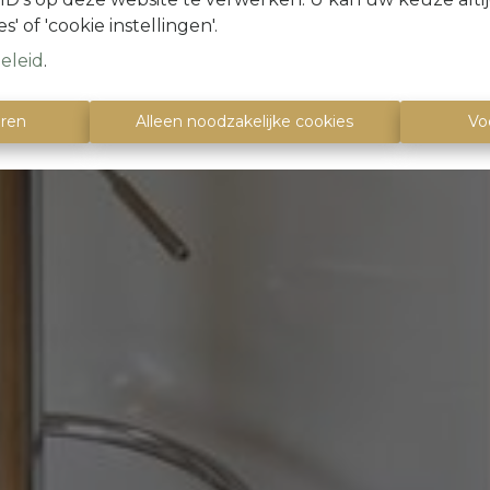
s' of 'cookie instellingen'.
eleid
.
eren
Alleen noodzakelijke cookies
Vo