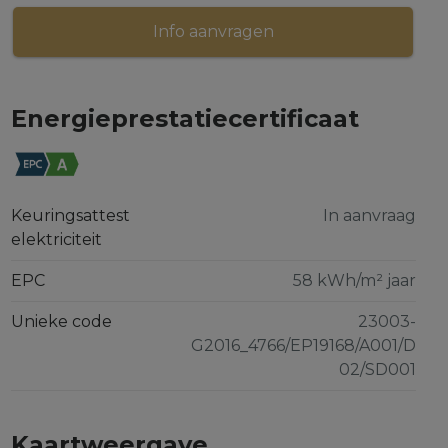
Info aanvragen
Energieprestatiecertificaat
Keuringsattest
In aanvraag
elektriciteit
EPC
58 kWh/m² jaar
Unieke code
23003-
G2016_4766/EP19168/A001/D
02/SD001
Kaartweergave