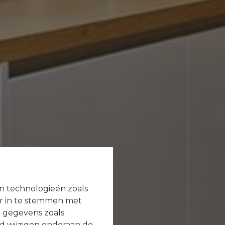
en technologieën zoals
or in te stemmen met
e gegevens zoals
jd wijzigen onderaan de