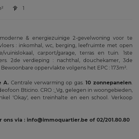
m²
1
, moderne & energiezuinige 2-gevelwoning voor te
vloers : inkomhal, wc, berging, leefruimte met open
/vuinislokaal, carport/garage, terras en tuin. 1ste
ers. 2de verdieping : nachthal, douchekamer, 3de
. Bewoonbare oppervlakte volgens het EPC : 173m².
e A.
Centrale verwarming op gas.
10 zonnepanelen
.
deofoon Bticino. CRO :
Vg, gelegen in woongebieden,
nkel 'Okay', een treinhalte en een school. Verkoop
ns via : info@immoquartier.be of 02/201.80.80