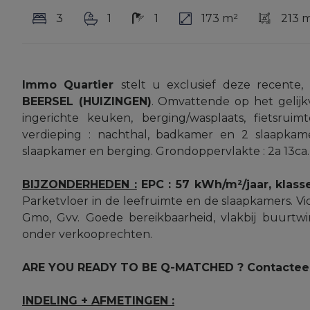
3
1
1
173 m²
213 
Immo Quartier
stelt u exclusief deze recente
BEERSEL (HUIZINGEN)
. Omvattende op het gelijk
ingerichte keuken, berging/wasplaats, fietsruimte
verdieping : nachthal, badkamer en 2 slaapkam
slaapkamer en berging. Grondoppervlakte : 2a 13ca
BIJZONDERHEDEN :
EPC : 57 kWh/m²/jaar, klass
Parketvloer in de leefruimte en de slaapkamers. Vi
Gmo, Gvv. Goede bereikbaarheid, vlakbij buurtwi
onder verkooprechten.
ARE YOU READY TO BE Q-MATCHED ? Contacteer o
INDELING + AFMETINGEN :