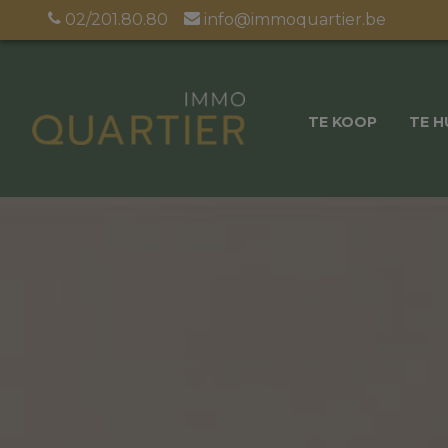
02/201.80.80
info@immoquartier.be
TE KOOP
TE H