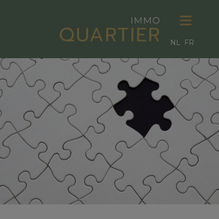
NL
FR