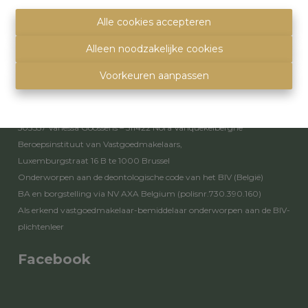
info@immoquartier.be
02/201.80.80
Alle cookies accepteren
BE 0759.557.213
Alleen noodzakelijke cookies
Disclaimer
-
Privacy statement
Voorkeuren aanpassen
Toezichthoudende autoriteit
Erkende vastgoedmakelaars - bemiddelaars – rentmeesters nr.
503557 Vanessa Goossens – 511422 Nora Vanquekelberghe
Beroepsinstituut van Vastgoedmakelaars,
Luxemburgstraat 16 B te 1000 Brussel
Onderworpen aan de
deontologische code van het BIV
(België)
BA en borgstelling via NV AXA Belgium (polisnr.730.390.160)
Als erkend vastgoedmakelaar-bemiddelaar onderworpen aan de
BIV-
plichtenleer
Facebook