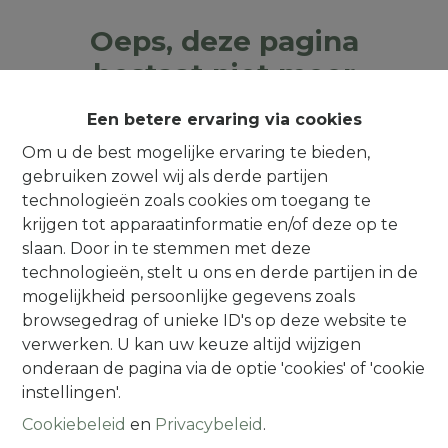
Oeps, deze pagina
bestaat niet meer
Een betere ervaring via cookies
Om u de best mogelijke ervaring te bieden,
gebruiken zowel wij als derde partijen
Te koop
Te huur
technologieën zoals cookies om toegang te
krijgen tot apparaatinformatie en/of deze op te
slaan. Door in te stemmen met deze
technologieën, stelt u ons en derde partijen in de
mogelijkheid persoonlijke gegevens zoals
browsegedrag of unieke ID's op deze website te
Contact
verwerken. U kan uw keuze altijd wijzigen
onderaan de pagina via de optie 'cookies' of 'cookie
Alsembergsesteenweg 259
instellingen'.
1501 Halle (Buizingen)
Cookiebeleid
en
Privacybeleid
.
(Parking naast de deur)