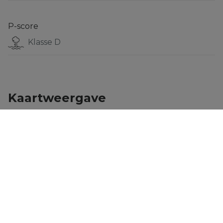
P-score
Klasse D
Kaartweergave