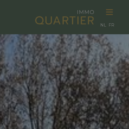
NL
FR