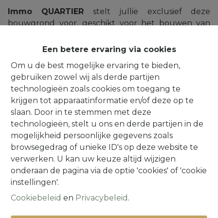
Immo QUARTIER
stelt jullie exclusief deze
bouwgrond voor, geschikt voor het bouwen van
een 3-gevelwoning. De bouwgrond bedraagt maar
liefst 14are 23ca. De breedte van de bouwgrond
Een betere ervaring via cookies
bedraagt vooraan 41,3m en 17,86m aan de
Om u de best mogelijke ervaring te bieden,
achterzijde. De grond beschikt over een diepte van
gebruiken zowel wij als derde partijen
50,60m. Er zijn 2 bouwlagen toegestaan met een
technologieën zoals cookies om toegang te
bouwdiepte van maximaal 12m. De kroonlijsthoogte
krijgen tot apparaatinformatie en/of deze op te
dient aan de bovenzijde gelijk te lopen met deze
slaan. Door in te stemmen met deze
van de woning rechts. De helling van de
technologieën, stelt u ons en derde partijen in de
dakvlakken moet aansluiten op deze van de
mogelijkheid persoonlijke gegevens zoals
woning rechts. VCRO: Gvg, Ng, Gmo, Gvkr, Vv. Mobi-
browsegedrag of unieke ID's op deze website te
score: 6,8/10. Gelegen in overstromingsgevoelig
verwerken. U kan uw keuze altijd wijzigen
gebied. Perceelscore: D.
onderaan de pagina via de optie 'cookies' of 'cookie
ARE YOU READY TO BE Q-MATCHED ?
instellingen'.
Contacteer ons via : info@immoquartier.be of
Cookiebeleid
en
Privacybeleid
.
02/201.80.80