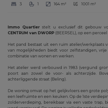
3
1
164 m²
1001 m²
Immo Quartier
stelt u exclusief dit gebouw v
CENTRUM van DWORP
(BEERSEL), op een perceel 
Het pand bestaat uit een ruim atelier/werkplaats 
van mogelijkheden biedt voor zelfstandigen, vrije
combinatie van wonen en werken.
Het atelier werd verbouwd in 1983 (vergund gron
poort aan zowel de voor- als achterzijde. Bov
achterliggende straat (Beling).
De woning omvat op het gelijkvloers een grote poly
een leefruimte en een keuken. Op de 1ste verdiep
zolderverdieping, bereikbaar via een vaste trap, 