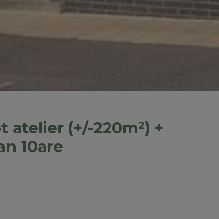
telier (+/-220m²) +
an 10are