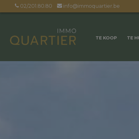
02/201.80.80
info@immoquartier.be
TE KOOP
TE H