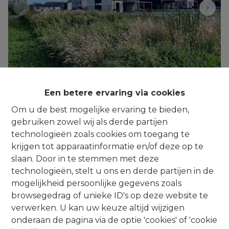
BEVER : mooie bouwgrond voor een 4-
Een betere ervaring via cookies
gevelvilla op 6a 86ca
Om u de best mogelijke ervaring te bieden,
Ter Eecke , 1547 Bever
|
Ref
: 
538
gebruiken zowel wij als derde partijen
technologieën zoals cookies om toegang te
€ 169.900
krijgen tot apparaatinformatie en/of deze op te
slaan. Door in te stemmen met deze
technologieën, stelt u ons en derde partijen in de
686 m²
mogelijkheid persoonlijke gegevens zoals
browsegedrag of unieke ID's op deze website te
verwerken. U kan uw keuze altijd wijzigen
onderaan de pagina via de optie 'cookies' of 'cookie