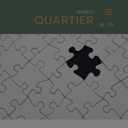
NL
FR