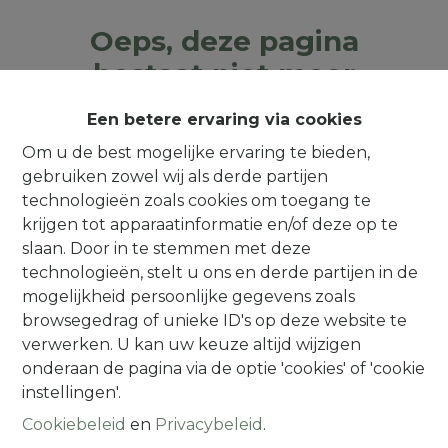
Oeps, deze pagina
bestaat niet meer
Een betere ervaring via cookies
Om u de best mogelijke ervaring te bieden,
gebruiken zowel wij als derde partijen
Te koop
Te huur
technologieën zoals cookies om toegang te
krijgen tot apparaatinformatie en/of deze op te
slaan. Door in te stemmen met deze
technologieën, stelt u ons en derde partijen in de
mogelijkheid persoonlijke gegevens zoals
browsegedrag of unieke ID's op deze website te
Contact
verwerken. U kan uw keuze altijd wijzigen
onderaan de pagina via de optie 'cookies' of 'cookie
Alsembergsesteenweg 259
instellingen'.
1501 Halle (Buizingen)
Cookiebeleid
en
Privacybeleid
.
(Parking naast de deur)