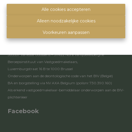
info@immoquartier.be
02/201.80.80
Alle cookies accepteren
BE 0759.557.213
Alleen noodzakelijke cookies
Disclaimer
-
Privacy statement
Voorkeuren aanpassen
Toezichthoudende autoriteit
Erkende vastgoedmakelaars - bemiddelaars – rentmeesters nr.
503557 Vanessa Goossens – 511422 Nora Vanquekelberghe
Beroepsinstituut van Vastgoedmakelaars,
Luxemburgstraat 16 B te 1000 Brussel
Onderworpen aan de
deontologische code van het BIV
(België)
BA en borgstelling via NV AXA Belgium (polisnr.730.390.160)
Als erkend vastgoedmakelaar-bemiddelaar onderworpen aan de
BIV-
plichtenleer
Facebook