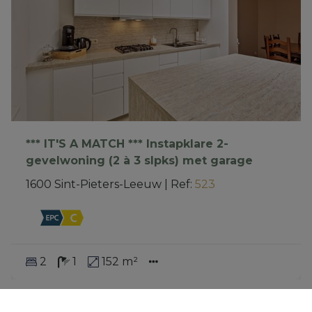
*** IT'S A MATCH *** Instapklare 2-
gevelwoning (2 à 3 slpks) met garage
1600 Sint-Pieters-Leeuw
|
Ref
: 
523
2
1
152 m²