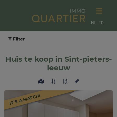
NL
FR
Filter
Huis te koop in Sint-pieters-
leeuw
IT’S A MATCH!