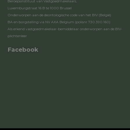
Beroepsinstituut van Vastgoedmakelaars,
Luxemburgstraat 16 B te 1000 Brussel
Onderworpen aan de
deontologische code van het BIV
(België)
BA en borgstelling via NV AXA Belgium (polisnr.730.390.160)
Als erkend vastgoedmakelaar-bemiddelaar onderworpen aan de
BIV-
plichtenleer
Facebook