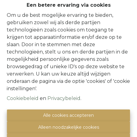
IT’S A MATCH!
Een betere ervaring via cookies
Om u de best mogelijke ervaring te bieden,
gebruiken zowel wij als derde partijen
technologieën zoals cookies om toegang te
krijgen tot apparaatinformatie en/of deze op te
slaan. Door in te stemmen met deze
technologieën, stelt u ons en derde partijen in de
mogelijkheid persoonlijke gegevens zoals
browsegedrag of unieke ID's op deze website te
verwerken. U kan uw keuze altijd wijzigen
onderaan de pagina via de optie 'cookies' of 'cookie
instellingen'.
***IT'S A MATCH!*** 4-gevelvilla (4 à 5
slpks) op 43a 50ca met dubbele garage
Cookiebeleid
en
Privacybeleid
.
1600 Sint-Pieters-Leeuw
|
Ref
: 
490
Alle cookies accepteren
Alleen noodzakelijke cookies