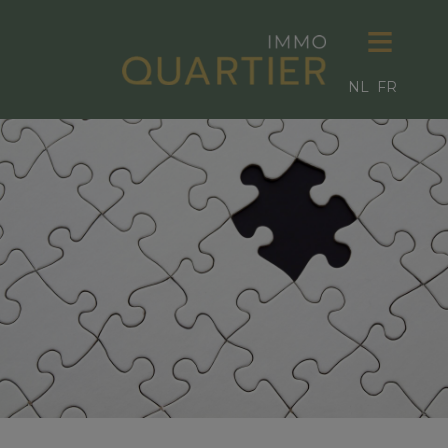
NL
FR