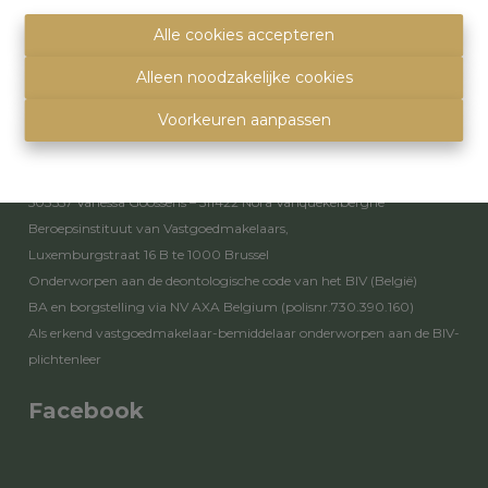
info@immoquartier.be
02/201.80.80
Alle cookies accepteren
BE 0759.557.213
Alleen noodzakelijke cookies
Disclaimer
-
Privacy statement
Voorkeuren aanpassen
Toezichthoudende autoriteit
Erkende vastgoedmakelaars - bemiddelaars – rentmeesters nr.
503557 Vanessa Goossens – 511422 Nora Vanquekelberghe
Beroepsinstituut van Vastgoedmakelaars,
Luxemburgstraat 16 B te 1000 Brussel
Onderworpen aan de
deontologische code van het BIV
(België)
BA en borgstelling via NV AXA Belgium (polisnr.730.390.160)
Als erkend vastgoedmakelaar-bemiddelaar onderworpen aan de
BIV-
plichtenleer
Facebook