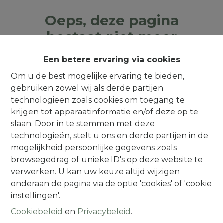
Oeps, deze pagina
bestaat niet meer
Een betere ervaring via cookies
Om u de best mogelijke ervaring te bieden,
gebruiken zowel wij als derde partijen
Te koop
Te huur
technologieën zoals cookies om toegang te
krijgen tot apparaatinformatie en/of deze op te
slaan. Door in te stemmen met deze
technologieën, stelt u ons en derde partijen in de
mogelijkheid persoonlijke gegevens zoals
browsegedrag of unieke ID's op deze website te
Contact
verwerken. U kan uw keuze altijd wijzigen
onderaan de pagina via de optie 'cookies' of 'cookie
Alsembergsesteenweg 259
instellingen'.
1501 Halle (Buizingen)
Cookiebeleid
en
Privacybeleid
.
(Parking naast de deur)