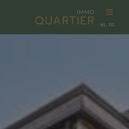
NL
FR