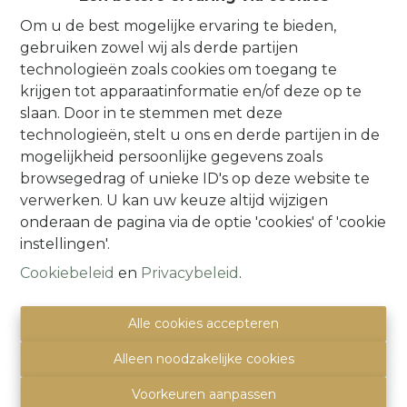
Bijzonderheden:
EPC: 620 kWh/m²/j, klasse F.
Elektriciteit is niet conform. Gelegen in
Om u de best mogelijke ervaring te bieden,
overstromingsgevoelig gebied. Bijzondere
gebruiken zowel wij als derde partijen
informatieplicht: Vg, Wglk, Gdv, Gvkr, Gvv.
technologieën zoals cookies om toegang te
krijgen tot apparaatinformatie en/of deze op te
ARE YOU READY TO BE Q-MATCHED ? Neem
slaan. Door in te stemmen met deze
gerust met ons contact op voor een bezoekje
technologieën, stelt u ons en derde partijen in de
via: info@immoquartier.be --- 02/201.80.80
mogelijkheid persoonlijke gegevens zoals
browsegedrag of unieke ID's op deze website te
verwerken. U kan uw keuze altijd wijzigen
onderaan de pagina via de optie 'cookies' of 'cookie
Delen
instellingen'.
Cookiebeleid
en
Privacybeleid
.
Alle cookies accepteren
Alleen noodzakelijke cookies
Algemeen
Voorkeuren aanpassen
Adres