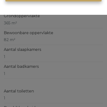
Hendrik Consciencestraat 67, 1651 Lot
Grondoppervlakte
365 m²
Bewoonbare oppervlakte
82 m²
Aantal slaapkamers
1
Aantal badkamers
1
Aantal toiletten
1