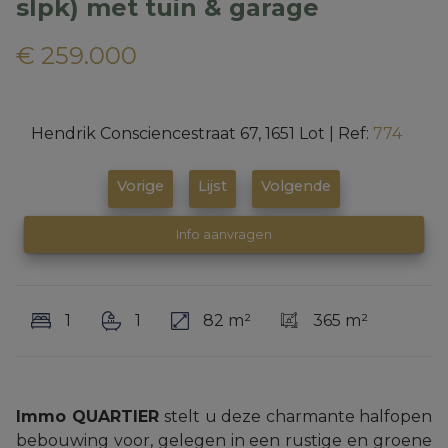
slpk) met tuin & garage
€ 259.000
Hendrik Consciencestraat 67, 1651 Lot
|
Ref:
774
Vorige
Lijst
Volgende
Info aanvragen
1
1
82 m²
365 m²
Immo QUARTIER
stelt u deze charmante halfopen
bebouwing voor, gelegen in een rustige en groene