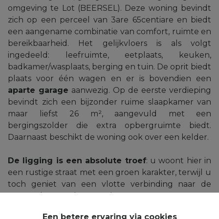
omgeving te Lot (BEERSEL). Deze woning bevindt
zich op een perceel van 3are 65centiare en biedt
een aangename combinatie van comfort, ruimte en
bereikbaarheid. Het gelijkvloers is als volgt
ingedeeld: leefruimte, eetplaats, keuken,
badkamer/wasplaats, berging en tuin. De oprit biedt
plaats voor één wagen en er is bovendien een
aparte garage
aanwezig. Op de eerste verdieping
bevindt zich een bijzonder ruime slaapkamer van
maar liefst 26 m², aangevuld met een
bergingszolder die extra opbergruimte biedt.
Daarnaast beschikt de woning ook over een kelder.
De ligging is een absolute troef
: u woont hier in
een rustige straat met een groen karakter, terwijl u
toch geniet van een vlotte verbinding naar de
autosnelweg en het openbaar vervoer.
Een betere ervaring via cookies