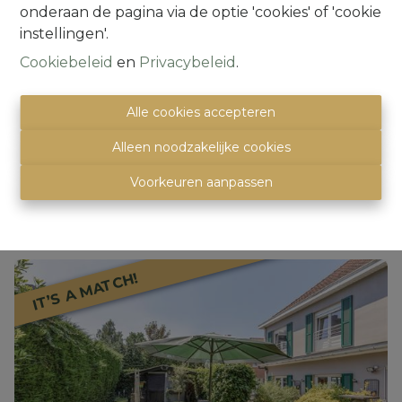
onderaan de pagina via de optie 'cookies' of 'cookie
instellingen'.
***IT'S A MATCH!*** Te renoveren
appartement (2 slpks) met 2 terrassen &
Cookiebeleid
en
Privacybeleid
.
garage
1640 Sint-Genesius-Rode
|
Ref
: 
525
Alle cookies accepteren
Alleen noodzakelijke cookies
Voorkeuren aanpassen
2
1
64 m²
IT’S A MATCH!