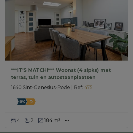
***IT'S MATCH!*** Woonst (4 slpks) met
terras, tuin en autostaanplaatsen
1640 Sint-Genesius-Rode
|
Ref
: 
475
4
2
184 m²