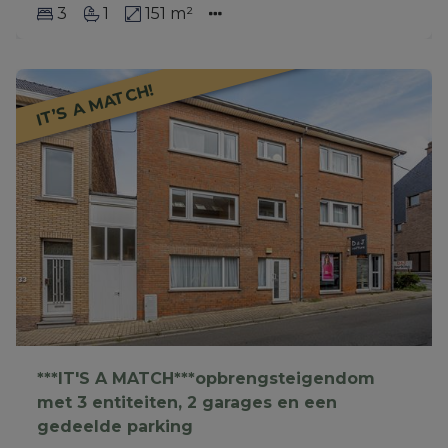
3
1
151 m²
IT’S A MATCH!
***IT'S A MATCH***opbrengsteigendom
met 3 entiteiten, 2 garages en een
gedeelde parking