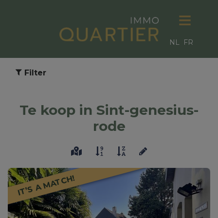
NL
FR
Filter
Te koop in Sint-genesius-
rode
IT’S A MATCH!