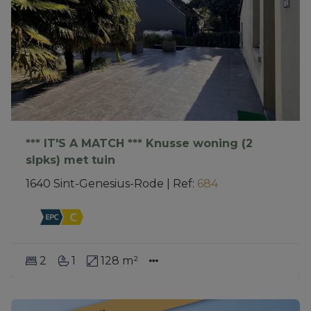
*** IT'S A MATCH *** Knusse woning (2
slpks) met tuin
1640 Sint-Genesius-Rode
|
Ref
: 
684
2
1
128 m²