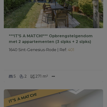
***IT'S A MATCH!*** Opbrengsteigendom
met 2 appartementen (3 slpks + 2 slpks)
1640 Sint-Genesius-Rode
|
Ref
: 
401
5
2
271 m²
IT’S A MATCH!