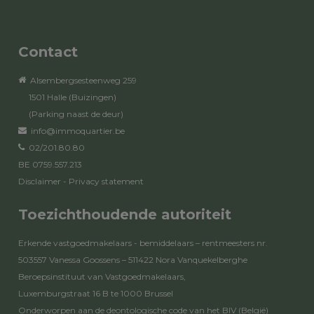
Contact
Alsembergsesteenweg 259
1501 Halle (Buizingen)
(Parking naast de deur)
info@immoquartier.be
02/201.80.80
BE 0759.557.213
Disclaimer
-
Privacy statement
Toezichthoudende autoriteit
Erkende vastgoedmakelaars - bemiddelaars – rentmeesters nr.
503557 Vanessa Goossens – 511422 Nora Vanquekelberghe
Beroepsinstituut van Vastgoedmakelaars,
Luxemburgstraat 16 B te 1000 Brussel
Onderworpen aan de
deontologische code van het BIV
(België)