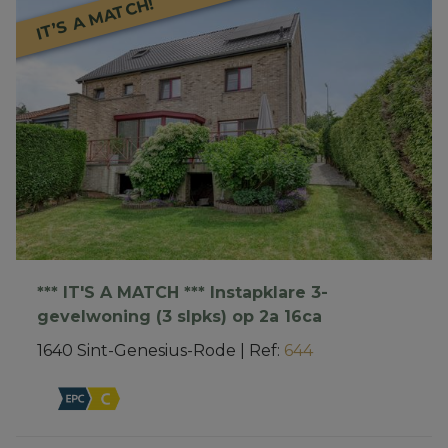
IT’S A MATCH!
*** IT'S A MATCH *** Instapklare 3-
gevelwoning (3 slpks) op 2a 16ca
1640 Sint-Genesius-Rode
|
Ref
: 
644