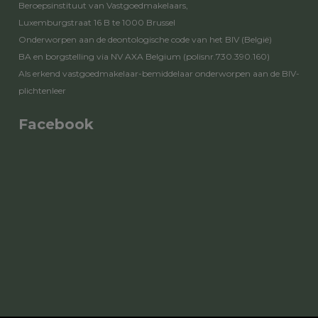
Beroepsinstituut van Vastgoedmakelaars,
Luxemburgstraat 16 B te 1000 Brussel
Onderworpen aan de
deontologische code van het BIV
(België)
BA en borgstelling via NV AXA Belgium (polisnr.730.390.160)
Als erkend vastgoedmakelaar-bemiddelaar onderworpen aan de
BIV-
plichtenleer
Facebook