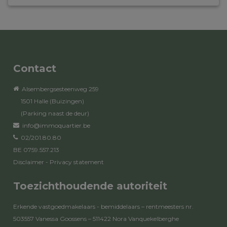
Contact
Alsembergsesteenweg 259
1501 Halle (Buizingen)
(Parking naast de deur)
info@immoquartier.be
02/201.80.80
BE 0759.557.213
Disclaimer
-
Privacy statement
Toezichthoudende autoriteit
Erkende vastgoedmakelaars - bemiddelaars – rentmeesters nr.
503557 Vanessa Goossens – 511422 Nora Vanquekelberghe