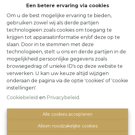
Een betere ervaring via cookies
Nora Vanquekelberghe
Om u de best mogelijke ervaring te bieden,
Bestuurder
gebruiken zowel wij als derde partijen
BIV
5
1
1
.
422
technologieën zoals cookies om toegang te
nora@immoquartier.be
krijgen tot apparaatinformatie en/of deze op te
02/201.80.80
slaan. Door in te stemmen met deze
technologieën, stelt u ons en derde partijen in de
mogelijkheid persoonlijke gegevens zoals
browsegedrag of unieke ID's op deze website te
verwerken. U kan uw keuze altijd wijzigen
onderaan de pagina via de optie 'cookies' of 'cookie
instellingen'.
Cookiebeleid
en
Privacybeleid
.
Alle cookies accepteren
Alleen noodzakelijke cookies