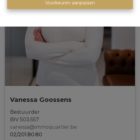
Voorkeuren aanpassen
Vanessa Goossens
Bestuurder
BIV
5
0
3
.
557
vanessa@immoquartier.be
02/201.80.80