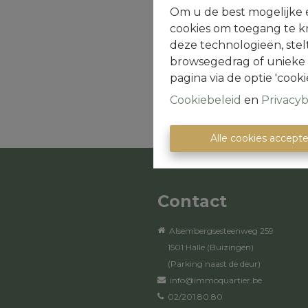
PageMaker including vers
Om u de best mogelijke e
cookies om toegang te kr
deze technologieën, stel
browsegedrag of unieke I
pagina via de optie 'cookie
Cookiebeleid
en
Privacyb
Alle cookies accept
Contact
Alsembergsesteenweg 259
1501 Halle (Buizingen)
(Parking naast de deur)
info@immoquartier.be
02/201.80.80