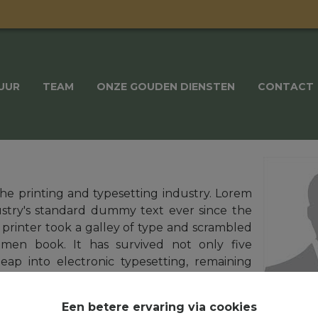
UUR
TEAM
ONZE GOUDEN DIENSTEN
CONTACT
he printing and typesetting industry. Lorem
stry's standard dummy text ever since the
rinter took a galley of type and scrambled
imen book. It has survived not only five
leap into electronic typesetting, remaining
It was popularised in the 1960s with the
ets containing Lorem Ipsum passages, and
Een betere ervaring via cookies
sktop publishing software like Aldus