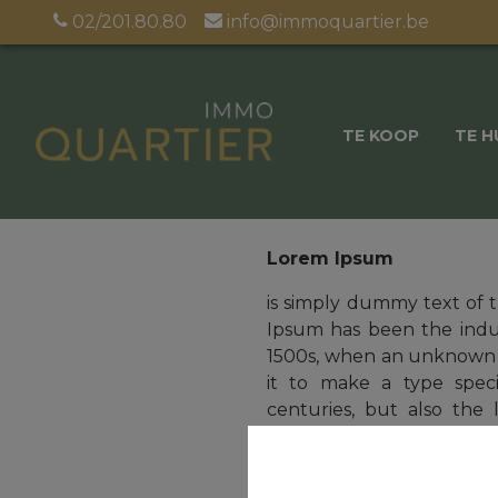
02/201.80.80
info@immoquartier.be
TE KOOP
TE H
Lorem Ipsum
is simply dummy text of t
Ipsum has been the indu
1500s, when an unknown p
it to make a type spec
centuries, but also the 
essentially unchanged. 
release of Letraset she
more recently with de